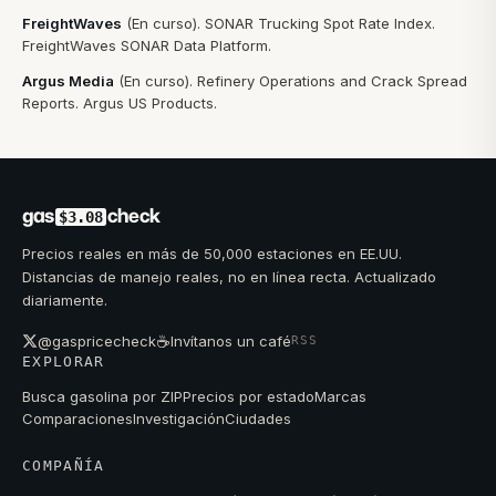
FreightWaves
(
En curso
).
SONAR Trucking Spot Rate Index
.
FreightWaves SONAR Data Platform
.
Argus Media
(
En curso
).
Refinery Operations and Crack Spread
Reports
.
Argus US Products
.
gas
check
$3.08
Precios reales en más de 50,000 estaciones en EE.UU.
Distancias de manejo reales, no en línea recta. Actualizado
diariamente.
☕
@gaspricecheck
Invítanos un café
RSS
EXPLORAR
Busca gasolina por ZIP
Precios por estado
Marcas
Comparaciones
Investigación
Ciudades
COMPAÑÍA