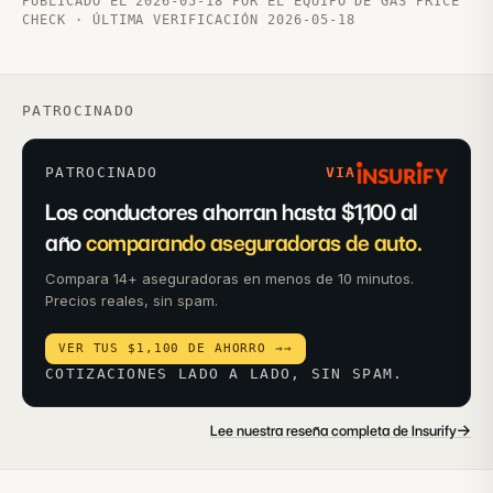
PUBLICADO EL 2026-05-18 POR EL EQUIPO DE GAS PRICE
CHECK · ÚLTIMA VERIFICACIÓN 2026-05-18
PATROCINADO
PATROCINADO
VIA
Los conductores ahorran hasta $1,100 al
año
comparando aseguradoras de auto.
Compara 14+ aseguradoras en menos de 10 minutos.
Precios reales, sin spam.
VER TUS $1,100 DE AHORRO →
→
COTIZACIONES LADO A LADO, SIN SPAM.
→
Lee nuestra reseña completa de Insurify