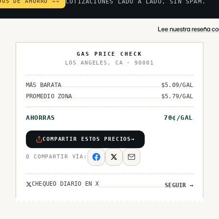
905 DE AHORRO →
→
COTIZACIONES LADO A LADO, SIN SPAM.
Lee nuestra reseña co
GAS PRICE CHECK
LOS ANGELES
,
CA
·
90001
MÁS BARATA
$
5.09
/GAL
PROMEDIO ZONA
$
5.79
/GAL
AHORRAS
70
¢/GAL
COMPARTIR ESTOS PRECIOS
→
O COMPARTIR VÍA:
CHEQUEO DIARIO EN X
SEGUIR
→