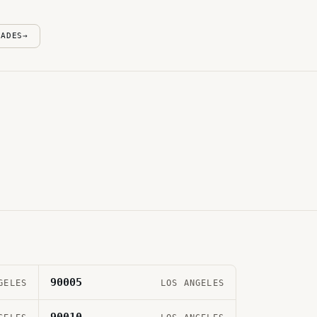
DADES
→
90005
GELES
LOS ANGELES
90010