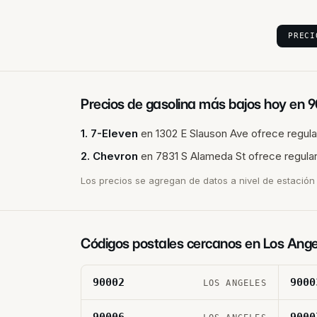
PRECI
Precios de gasolina más bajos hoy en
9
1
.
7-Eleven
en
1302 E Slauson Ave
ofrece regula
2
.
Chevron
en
7831 S Alameda St
ofrece regular
Los precios se agregan de datos a nivel de estación 
Códigos postales cercanos en
Los Ange
90002
9000
LOS ANGELES
90006
9000