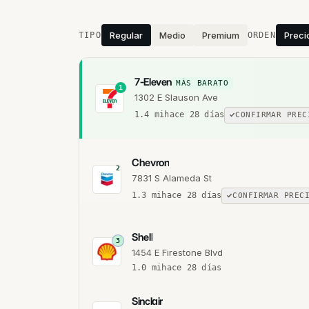
Estaciones cercanas
Regular
Medio
Premium
Preci
TIPO
ORDEN
7-Eleven
MÁS BARATO
1
1302 E Slauson Ave
1.4
mi
hace 28 días
CONFIRMAR PREC
Chevron
2
7831 S Alameda St
1.3
mi
hace 28 días
CONFIRMAR PREC
Shell
3
1454 E Firestone Blvd
1.0
mi
hace 28 días
Sinclair