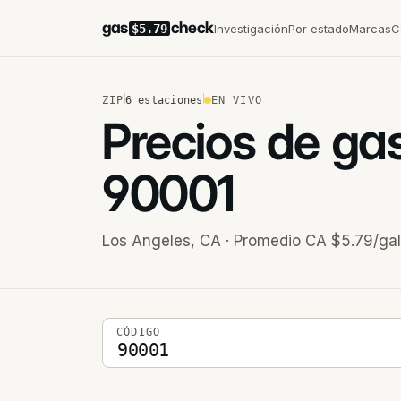
gas
check
Investigación
Por estado
Marcas
C
$5.79
ZIP
6
estaciones
EN VIVO
Precios de ga
90001
Los Angeles
,
CA
· Promedio CA $5.79/gal
Código postal de 5 dígitos
CÓDIGO