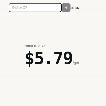
Código postal de 5 dígitos
EN
|
ES
PROMEDIO
CA
$
5.79
/gal