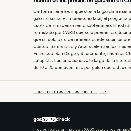
Acerca de los precios de gasolina en
Cal
California tiene los impuestos a la gasolina más 
galón al sumar el impuesto estatal, el programa 
cuota de almacenamiento subterráneo. El estado
formulado por CARB que solo pueden producir un 
que un solo paro de refinería puede subir los pr
Costco, Sam's Club y Arco suelen ser los más 
Francisco, San Diego y Sacramento, mientras Che
autopista. Las estaciones a lo largo de la Intere
de 10 a 20 centavos más por galón que estacione
← MÁS PRECIOS EN
LOS ANGELES
,
CA
gas
check
$5.79
Precios reales en más de 50,000 estaciones en EE.U