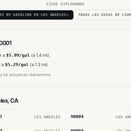
SIGUE EXPLORANDO
OS DE GASOLINA EN LOS ANGELES
→
TODAS LAS GUÍAS DE CIU
0001
r a
(a 1.4 mi).
$
5.09
/gal
 a
(a 1.3 mi).
$
5.29
/gal
y se actualizan diariamente.
les
,
CA
3
90004
LOS ANGELES
LOS AN
7
90008