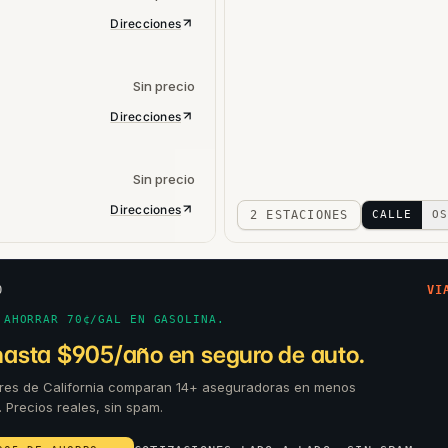
Direcciones
Sin precio
Direcciones
Sin precio
Direcciones
2 ESTACIONES
CALLE
OS
O
VI
 AHORRAR 70¢/GAL EN GASOLINA.
hasta $905/año en seguro de auto.
res de California comparan 14+ aseguradoras en menos
. Precios reales, sin spam.