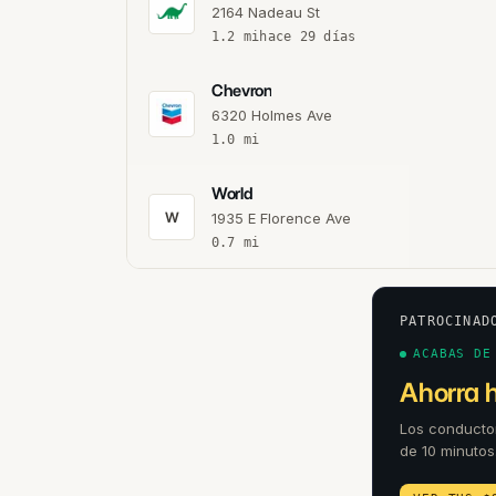
2164 Nadeau St
1.2
mi
hace 29 días
Chevron
6320 Holmes Ave
1.0
mi
World
W
1935 E Florence Ave
0.7
mi
PATROCINAD
ACABAS DE
Ahorra 
Los conducto
de 10 minutos