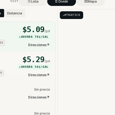
Lista
Dividir
Mapa
VISTA
o
Distancia
TRÁFICO
$
5.09
/gal
↓
AHORRA
70¢
/GAL
IO
Direcciones
$
5.29
/gal
↓
AHORRA
50¢
/GAL
IO
Direcciones
Sin precio
Direcciones
Sin precio