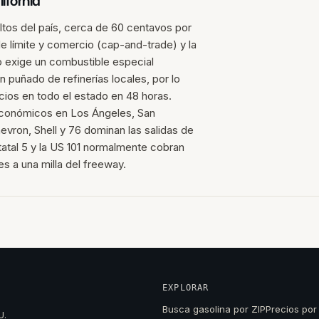
ifornia
altos del país, cerca de 60 centavos por
de límite y comercio (cap-and-trade) y la
 exige un combustible especial
puñado de refinerías locales, por lo
ecios en todo el estado en 48 horas.
económicos en Los Ángeles, San
vron, Shell y 76 dominan las salidas de
statal 5 y la US 101 normalmente cobran
s a una milla del freeway.
EXPLORAR
Busca gasolina por ZIP
Precios por
U.