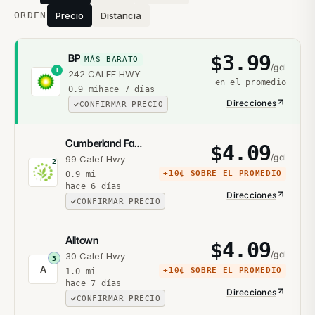
ORDEN
Precio
Distancia
$
3.99
BP
MÁS BARATO
/gal
1
242 CALEF HWY
en el promedio
0.9
mi
hace 7 días
Direcciones
CONFIRMAR PRECIO
Cumberland Farms
$
4.09
/gal
99 Calef Hwy
2
+
10¢
SOBRE EL PROMEDIO
0.9
mi
hace 6 días
Direcciones
CONFIRMAR PRECIO
Alltown
$
4.09
/gal
30 Calef Hwy
3
A
+
10¢
SOBRE EL PROMEDIO
1.0
mi
hace 7 días
Direcciones
CONFIRMAR PRECIO