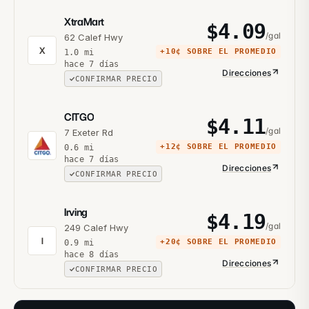
XtraMart
$
4.09
/gal
62 Calef Hwy
X
+
10¢
SOBRE EL PROMEDIO
1.0
mi
hace 7 días
Direcciones
CONFIRMAR PRECIO
CITGO
$
4.11
/gal
7 Exeter Rd
+
12¢
SOBRE EL PROMEDIO
0.6
mi
hace 7 días
Direcciones
CONFIRMAR PRECIO
Irving
$
4.19
/gal
249 Calef Hwy
I
+
20¢
SOBRE EL PROMEDIO
0.9
mi
hace 8 días
Direcciones
CONFIRMAR PRECIO