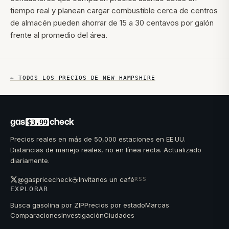
tiempo real y planean cargar combustible cerca de centros
de almacén pueden ahorrar de 15 a 30 centavos por galón
frente al promedio del área.
← TODOS LOS PRECIOS DE
NEW HAMPSHIRE
gas
check
$3.99
Precios reales en más de 50,000 estaciones en EE.UU.
Distancias de manejo reales, no en línea recta. Actualizado
diariamente.
☕
@gaspricecheck
Invítanos un café
RSS
EXPLORAR
Busca gasolina por ZIP
Precios por estado
Marcas
Comparaciones
Investigación
Ciudades