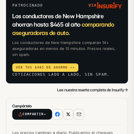
PATROCINADO
VIA
Los conductores de New Hampshire
ahorran hasta $465 al año
comparando
aseguradoras de auto.
Los conductores de New Hampshire comparan 14+
aseguradoras en menos de 10 minutos. Precios reales,
sin spam.
VER TUS $465 DE AHORRO →
→
COTIZACIONES LADO A LADO, SIN SPAM.
→
Lee nuestra reseña completa de Insurify
Compártelo
COMPARTIR
→
Los precios cambian a diario. Publicamos el chequeo