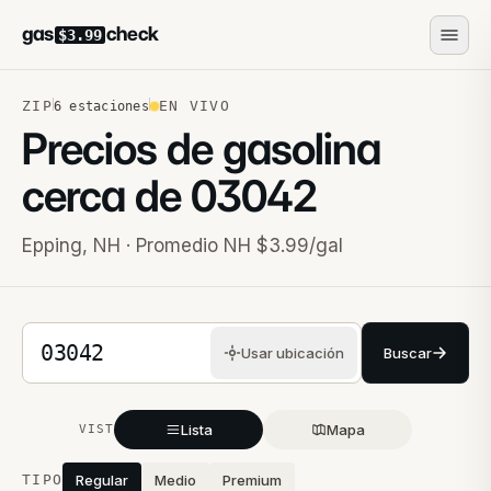
gas
check
$3.99
ZIP
EN VIVO
6
estaciones
Precios de gasolina
cerca de
03042
Epping
,
NH
· Promedio NH $3.99/gal
Código postal de 5 dígitos
Usar ubicación
Buscar
Lista
Mapa
VISTA
Estaciones cercanas
TIPO
Regular
Medio
Premium