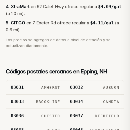
4
.
XtraMart
en
62 Calef Hwy
ofrece regular a
$
4.09
/gal
(a 1.0 mi).
5
.
CITGO
en
7 Exeter Rd
ofrece regular a
(a
$
4.11
/gal
0.6 mi).
Los precios se agregan de datos a nivel de estación y se
actualizan diariamente.
Códigos postales cercanos en
Epping
,
NH
03031
03032
AMHERST
AUBURN
03033
03034
BROOKLINE
CANDIA
03036
03037
CHESTER
DEERFIELD