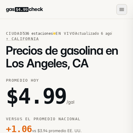
gas
check
$4.99
CIUDAD
EN VIVO
536
estaciones
Actualizado
6 ago
↑
CALIFORNIA
Precios de gasolina en
Los Angeles, CA
PROMEDIO HOY
$
4.99
/gal
VERSUS EL PROMEDIO NACIONAL
+
1.06
vs $3.94 promedio EE. UU.