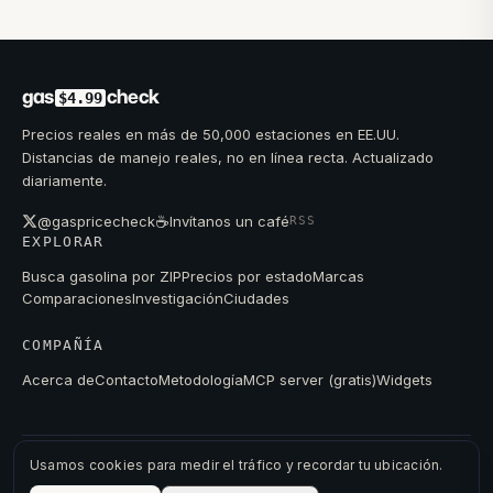
gas
check
$4.99
Precios reales en más de 50,000 estaciones en EE.UU.
Distancias de manejo reales, no en línea recta. Actualizado
diariamente.
☕
@gaspricecheck
Invítanos un café
RSS
EXPLORAR
Busca gasolina por ZIP
Precios por estado
Marcas
Comparaciones
Investigación
Ciudades
COMPAÑÍA
Acerca de
Contacto
Metodología
MCP server (gratis)
Widgets
Usamos cookies para medir el tráfico y recordar tu ubicación.
© 2026 GAS PRICE CHECK
DATOS DE FUENTES