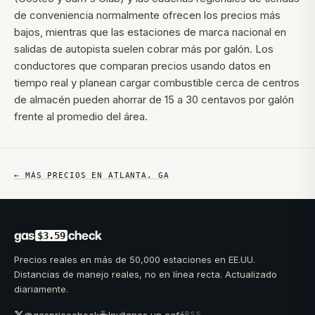
de conveniencia normalmente ofrecen los precios más
bajos, mientras que las estaciones de marca nacional en
salidas de autopista suelen cobrar más por galón. Los
conductores que comparan precios usando datos en
tiempo real y planean cargar combustible cerca de centros
de almacén pueden ahorrar de 15 a 30 centavos por galón
frente al promedio del área.
← MÁS PRECIOS EN
ATLANTA
,
GA
gas
check
$3.59
Precios reales en más de 50,000 estaciones en EE.UU.
Distancias de manejo reales, no en línea recta. Actualizado
diariamente.
☕
@gaspricecheck
Invítanos un café
RSS