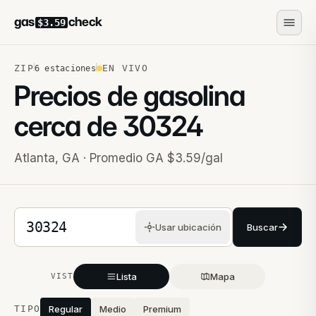
gas
check
$3.59
ZIP
EN VIVO
6
estaciones
Precios de gasolina
cerca de
30324
Atlanta
,
GA
· Promedio GA $3.59/gal
Código postal de 5 dígitos
Usar ubicación
Buscar
Lista
Mapa
VISTA
Estaciones cercanas
TIPO
Regular
Medio
Premium