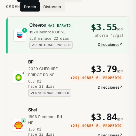
ORDEN
Precio
Distancia
$
3.55
Chevron
MÁS BARATO
/gal
1
1570 Monroe Dr NE
ahorra
4¢
/gal
2.3
mi
hace 22 días
Direcciones
CONFIRMAR PRECIO
BP
$
3.79
2320 CHESHIRE
/gal
2
BRIDGE RD NE
+
20¢
SOBRE EL PROMEDIO
0.3
mi
hace 21 días
Direcciones
CONFIRMAR PRECIO
Shell
$
3.84
1896 Piedmont Rd
/gal
3
NE
+
25¢
SOBRE EL PROMEDIO
1.6
mi
hace 22 días
Direcciones