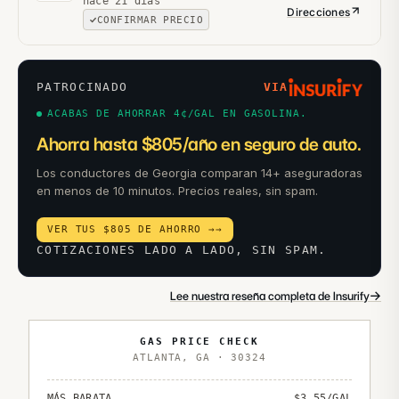
hace 21 días
Direcciones
CONFIRMAR PRECIO
PATROCINADO
VIA
ACABAS DE AHORRAR 4¢/GAL EN GASOLINA.
Ahorra hasta $805/año en seguro de auto.
Los conductores de Georgia comparan 14+ aseguradoras
en menos de 10 minutos. Precios reales, sin spam.
VER TUS $805 DE AHORRO →
→
COTIZACIONES LADO A LADO, SIN SPAM.
→
Lee nuestra reseña completa de Insurify
GAS PRICE CHECK
ATLANTA
,
GA
·
30324
MÁS BARATA
$
3.55
/GAL