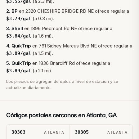
(a 2.3 mi).
$
3.55
/gal
2
.
BP
en
2320 CHESHIRE BRIDGE RD NE
ofrece regular a
(a 0.3 mi).
$
3.79
/gal
3
.
Shell
en
1896 Piedmont Rd NE
ofrece regular a
(a 1.6 mi).
$
3.84
/gal
4
.
QuikTrip
en
761 Sidney Marcus Blvd NE
ofrece regular a
(a 1.5 mi).
$
3.89
/gal
5
.
QuikTrip
en
1836 Briarcliff Rd
ofrece regular a
(a 2.1 mi).
$
3.89
/gal
Los precios se agregan de datos a nivel de estación y se
actualizan diariamente.
Códigos postales cercanos en
Atlanta
,
GA
30303
30305
ATLANTA
ATLANTA