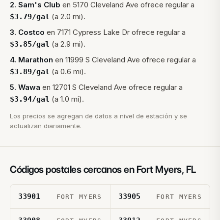
2
.
Sam's Club
en
5170 Cleveland Ave
ofrece regular a
(a 2.0 mi).
$
3.79
/gal
3
.
Costco
en
7171 Cypress Lake Dr
ofrece regular a
(a 2.9 mi).
$
3.85
/gal
4
.
Marathon
en
11999 S Cleveland Ave
ofrece regular a
(a 0.6 mi).
$
3.89
/gal
5
.
Wawa
en
12701 S Cleveland Ave
ofrece regular a
(a 1.0 mi).
$
3.94
/gal
Los precios se agregan de datos a nivel de estación y se
actualizan diariamente.
Códigos postales cercanos en
Fort Myers
,
FL
33901
33905
FORT MYERS
FORT MYERS