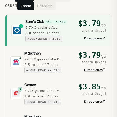
ORDEN
Precio
Distancia
$
3.79
Sam's Club
MÁS BARATO
/gal
1
5170 Cleveland Ave
ahorra
8¢
/gal
2.0
mi
hace 17 días
Direcciones
CONFIRMAR PRECIO
$
3.79
Marathon
/gal
2
7700 Cypress Lake Dr
ahorra
8¢
/gal
2.5
mi
hace 17 días
Direcciones
CONFIRMAR PRECIO
$
3.85
Costco
/gal
3
7171 Cypress Lake Dr
ahorra
2¢
/gal
2.9
mi
hace 17 días
Direcciones
CONFIRMAR PRECIO
Marathon