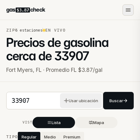
gas
check
$3.87
ZIP
EN VIVO
6
estaciones
Precios de gasolina
cerca de
33907
Fort Myers
,
FL
· Promedio FL $3.87/gal
Código postal de 5 dígitos
Usar ubicación
Buscar
Lista
Mapa
VISTA
Estaciones cercanas
TIPO
Regular
Medio
Premium