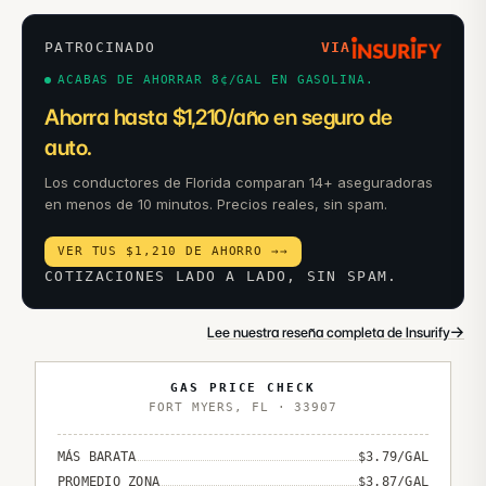
PATROCINADO
VIA
ACABAS DE AHORRAR 8¢/GAL EN GASOLINA.
Ahorra hasta $1,210/año en seguro de
auto.
Los conductores de Florida comparan 14+ aseguradoras
en menos de 10 minutos. Precios reales, sin spam.
VER TUS $1,210 DE AHORRO →
→
COTIZACIONES LADO A LADO, SIN SPAM.
→
Lee nuestra reseña completa de Insurify
GAS PRICE CHECK
FORT MYERS
,
FL
·
33907
MÁS BARATA
$
3.79
/GAL
PROMEDIO ZONA
$
3.87
/GAL