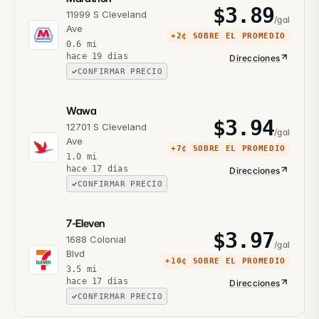
$
3.89
11999 S Cleveland
/gal
Ave
+
2¢
SOBRE EL PROMEDIO
0.6
mi
hace 19 días
Direcciones
CONFIRMAR PRECIO
Wawa
$
3.94
12701 S Cleveland
/gal
Ave
+
7¢
SOBRE EL PROMEDIO
1.0
mi
hace 17 días
Direcciones
CONFIRMAR PRECIO
7-Eleven
$
3.97
1688 Colonial
/gal
Blvd
+
10¢
SOBRE EL PROMEDIO
3.5
mi
hace 17 días
Direcciones
CONFIRMAR PRECIO