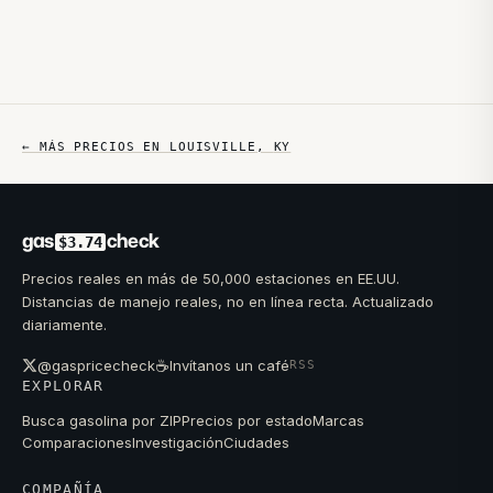
← MÁS PRECIOS EN
LOUISVILLE
,
KY
gas
check
$3.74
Precios reales en más de 50,000 estaciones en EE.UU.
Distancias de manejo reales, no en línea recta. Actualizado
diariamente.
☕
@gaspricecheck
Invítanos un café
RSS
EXPLORAR
Busca gasolina por ZIP
Precios por estado
Marcas
Comparaciones
Investigación
Ciudades
COMPAÑÍA