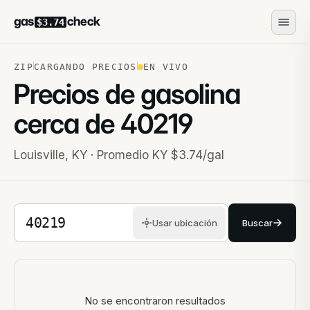
gas
check
$3.74
ZIP
CARGANDO PRECIOS
EN VIVO
Precios de gasolina
cerca de
40219
Louisville
,
KY
· Promedio KY $3.74/gal
Código postal de 5 dígitos
Usar ubicación
Buscar
Estaciones cercanas
No se encontraron resultados