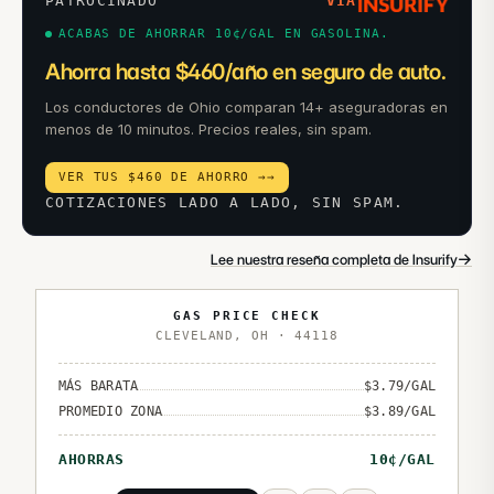
PATROCINADO
VIA
ACABAS DE AHORRAR 10¢/GAL EN GASOLINA.
Ahorra hasta $460/año en seguro de auto.
Los conductores de Ohio comparan 14+ aseguradoras en
menos de 10 minutos. Precios reales, sin spam.
VER TUS $460 DE AHORRO →
→
COTIZACIONES LADO A LADO, SIN SPAM.
→
Lee nuestra reseña completa de Insurify
GAS PRICE CHECK
CLEVELAND
,
OH
·
44118
MÁS BARATA
$
3.79
/GAL
PROMEDIO ZONA
$
3.89
/GAL
AHORRAS
10
¢/GAL