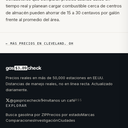
tiempo real y planean cargar combustible cerca de centros
de almacén pueden ahorrar de 15 a 30 centavos por galón
frente al promedio del área.
← MÁS PRECIOS EN
CLEVELAND
,
OH
gas
check
$3.89
Precios reales en más de 50,000 estaciones en EE.UU.
Distancias de manejo reales, no en línea recta. Actualizado
diariamente.
☕
@gaspricecheck
Invítanos un café
RSS
EXPLORAR
Busca gasolina por ZIP
Precios por estado
Marcas
Comparaciones
Investigación
Ciudades