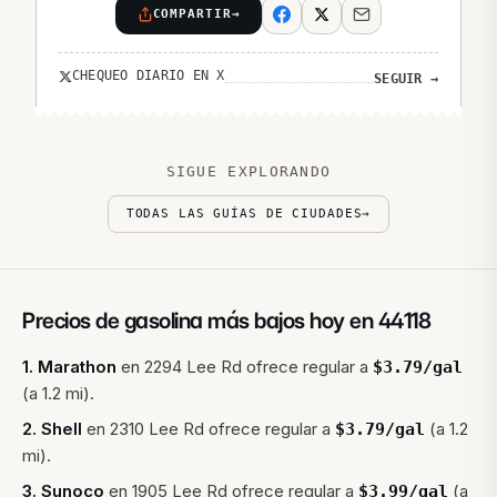
COMPARTIR
→
CHEQUEO DIARIO EN X
SEGUIR
→
SIGUE EXPLORANDO
TODAS LAS GUÍAS DE CIUDADES
→
Precios de gasolina más bajos hoy en
44118
1
.
Marathon
en
2294 Lee Rd
ofrece regular a
$
3.79
/gal
(a 1.2 mi).
2
.
Shell
en
2310 Lee Rd
ofrece regular a
(a 1.2
$
3.79
/gal
mi).
3
.
Sunoco
en
1905 Lee Rd
ofrece regular a
(a
$
3.99
/gal