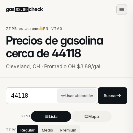
gas
check
$3.89
ZIP
EN VIVO
6
estaciones
Precios de gasolina
cerca de
44118
Cleveland
,
OH
· Promedio OH $3.89/gal
Código postal de 5 dígitos
Usar ubicación
Buscar
Lista
Mapa
VISTA
Estaciones cercanas
TIPO
Regular
Medio
Premium