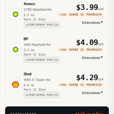
Amoco
$
3.99
/gal
2785 Mayfield Rd
+
10¢
SOBRE EL PROMEDIO
2.3
mi
hace 11 días
Direcciones
CONFIRMAR PRECIO
BP
$
4.09
/gal
2801 Mayfield Rd
+
20¢
SOBRE EL PROMEDIO
2.2
mi
hace 12 días
Direcciones
CONFIRMAR PRECIO
Shell
$
4.29
/gal
1895 S Taylor Rd
+
40¢
SOBRE EL PROMEDIO
0.9
mi
hace 12 días
Direcciones
CONFIRMAR PRECIO