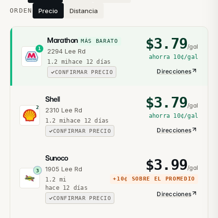
ORDEN
Precio
Distancia
$
3.79
Marathon
MÁS BARATO
/gal
1
2294 Lee Rd
ahorra
10¢
/gal
1.2
mi
hace 12 días
Direcciones
CONFIRMAR PRECIO
$
3.79
Shell
/gal
2
2310 Lee Rd
ahorra
10¢
/gal
1.2
mi
hace 12 días
Direcciones
CONFIRMAR PRECIO
Sunoco
$
3.99
/gal
1905 Lee Rd
3
+
10¢
SOBRE EL PROMEDIO
1.2
mi
hace 12 días
Direcciones
CONFIRMAR PRECIO