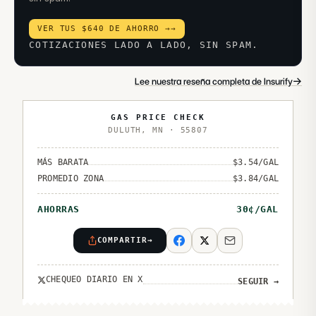
VER TUS $640 DE AHORRO →
→
COTIZACIONES LADO A LADO, SIN SPAM.
→
Lee nuestra reseña completa de Insurify
GAS PRICE CHECK
DULUTH
,
MN
·
55807
MÁS BARATA
$
3.54
/GAL
PROMEDIO ZONA
$
3.84
/GAL
AHORRAS
30
¢/GAL
COMPARTIR
→
CHEQUEO DIARIO EN X
SEGUIR
→