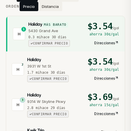
ORDEN
Precio
Distancia
$
3.54
Holiday
MÁS BARATO
/gal
1
5430 Grand Ave
H
ahorra
30¢
/gal
0.3
mi
hace 30 días
Direcciones
CONFIRMAR PRECIO
$
3.54
Holiday
/gal
2
3931 W 1st St
H
ahorra
30¢
/gal
1.7
mi
hace 30 días
Direcciones
CONFIRMAR PRECIO
$
3.69
Holiday
/gal
3
9314 W Skyline Pkwy
H
ahorra
15¢
/gal
2.8
mi
hace 29 días
Direcciones
CONFIRMAR PRECIO
Kwik Trip