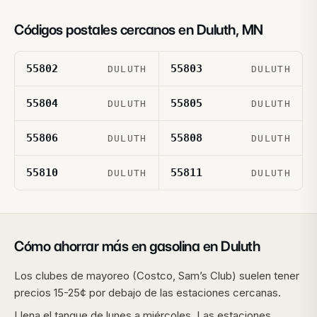
Códigos postales cercanos en
Duluth
,
MN
55802
55803
DULUTH
DULUTH
55804
55805
DULUTH
DULUTH
55806
55808
DULUTH
DULUTH
55810
55811
DULUTH
DULUTH
Cómo ahorrar más en gasolina en
Duluth
Los clubes de mayoreo (Costco, Sam’s Club) suelen tener
precios 15-25¢ por debajo de las estaciones cercanas.
Llena el tanque de lunes a miércoles. Las estaciones