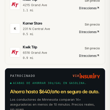
Sin precio
4215 Grand Ave
Direcciones
1.1
mi
Korner Store
Sin precio
K
231 N Central Ave
Direcciones
0.5
mi
Kwik Trip
Sin precio
6516 Grand Ave
Direcciones
0.9
mi
PATROCINADO
VIA
ACABAS DE AHORRAR 30¢/GAL EN GASOLINA.
Ahorra hasta $640/año en seguro de auto.
Los conductores de Minnesota comparan 14+
aseguradoras en menos de 10 minutos. Precios reales,
sin spam.