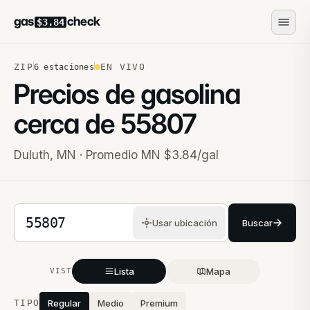
gas
check
$3.84
ZIP
EN VIVO
6
estaciones
Precios de gasolina
cerca de
55807
Duluth
,
MN
· Promedio MN $3.84/gal
Código postal de 5 dígitos
Usar ubicación
Buscar
Lista
Mapa
VISTA
Estaciones cercanas
TIPO
Regular
Medio
Premium