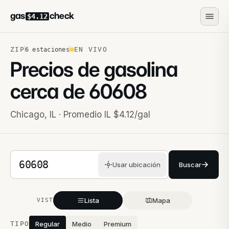
gas
check
$4.12
ZIP
EN VIVO
6
estaciones
Precios de gasolina
cerca de
60608
Chicago
,
IL
· Promedio IL $4.12/gal
Código postal de 5 dígitos
Usar ubicación
Buscar
Lista
Mapa
VISTA
Estaciones cercanas
TIPO
Regular
Medio
Premium