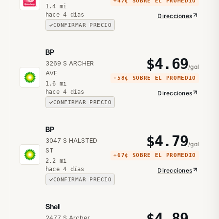
+
47¢
SOBRE EL PROMEDIO
1.4
mi
hace 4 días
Direcciones
CONFIRMAR PRECIO
BP
$
4.69
3269 S ARCHER
/gal
AVE
+
58¢
SOBRE EL PROMEDIO
1.6
mi
hace 4 días
Direcciones
CONFIRMAR PRECIO
BP
$
4.79
3047 S HALSTED
/gal
ST
+
67¢
SOBRE EL PROMEDIO
2.2
mi
hace 4 días
Direcciones
CONFIRMAR PRECIO
Shell
$
4.89
2477 S Archer