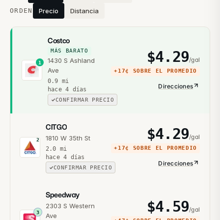
ORDEN
Precio
Distancia
Costco
MÁS BARATO
$
4.29
/gal
1430 S Ashland
1
Ave
+
17¢
SOBRE EL PROMEDIO
0.9
mi
Direcciones
hace 4 días
CONFIRMAR PRECIO
CITGO
$
4.29
/gal
1810 W 35th St
2
+
17¢
SOBRE EL PROMEDIO
2.0
mi
hace 4 días
Direcciones
CONFIRMAR PRECIO
Speedway
$
4.59
2303 S Western
/gal
3
Ave