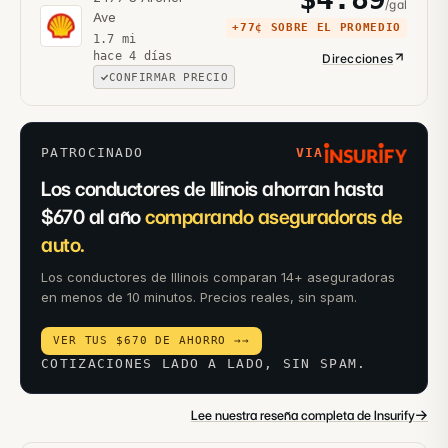
/gal
Ave
+
77¢
SOBRE EL PROMEDIO
1.7
mi
hace 4 días
Direcciones
CONFIRMAR PRECIO
PATROCINADO
VIA
Los conductores de Illinois ahorran hasta
$670 al año
comparando aseguradoras de
auto.
Los conductores de Illinois comparan 14+ aseguradoras
en menos de 10 minutos. Precios reales, sin spam.
VER TUS $670 DE AHORRO →
→
COTIZACIONES LADO A LADO, SIN SPAM.
→
Lee nuestra reseña completa de Insurify