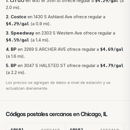
1
.
CITGO
en
1810 W 35th St
ofrece regular a
(a
$
4.29
/gal
2.0 mi).
2
.
Costco
en
1430 S Ashland Ave
ofrece regular a
(a 0.9 mi).
$
4.29
/gal
3
.
Speedway
en
2303 S Western Ave
ofrece regular a
(a 1.4 mi).
$
4.59
/gal
4
.
BP
en
3269 S ARCHER AVE
ofrece regular a
$
4.69
/gal
(a 1.6 mi).
5
.
BP
en
3047 S HALSTED ST
ofrece regular a
$
4.79
/gal
(a 2.2 mi).
Los precios se agregan de datos a nivel de estación y se
actualizan diariamente.
Códigos postales cercanos en
Chicago
,
IL