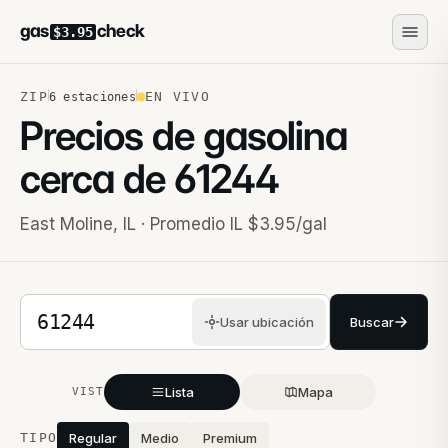
gas
check
$3.95
ZIP
EN VIVO
6
estaciones
Precios de gasolina
cerca de
61244
East Moline
,
IL
· Promedio IL $3.95/gal
Código postal de 5 dígitos
Usar ubicación
Buscar
Lista
Mapa
VISTA
Estaciones cercanas
TIPO
Regular
Medio
Premium