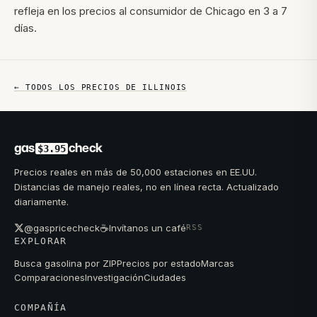
refleja en los precios al consumidor de Chicago en 3 a 7
días.
← TODOS LOS PRECIOS DE
ILLINOIS
gas
check
$3.95
Precios reales en más de 50,000 estaciones en EE.UU.
Distancias de manejo reales, no en línea recta. Actualizado
diariamente.
☕
@gaspricecheck
Invítanos un café
RSS
EXPLORAR
Busca gasolina por ZIP
Precios por estado
Marcas
Comparaciones
Investigación
Ciudades
COMPAÑÍA