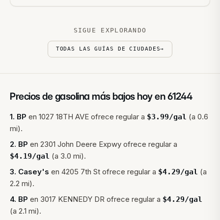
SIGUE EXPLORANDO
TODAS LAS GUÍAS DE CIUDADES
→
Precios de gasolina más bajos hoy en
61244
1
.
BP
en
1027 18TH AVE
ofrece regular a
(a 0.6
$
3.99
/gal
mi).
2
.
BP
en
2301 John Deere Expwy
ofrece regular a
(a 3.0 mi).
$
4.19
/gal
3
.
Casey's
en
4205 7th St
ofrece regular a
(a
$
4.29
/gal
2.2 mi).
4
.
BP
en
3017 KENNEDY DR
ofrece regular a
$
4.29
/gal
(a 2.1 mi).