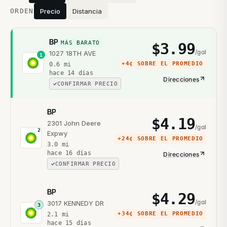
ORDEN
Precio
Distancia
BP
MÁS BARATO
$
3.99
/gal
1027 18TH AVE
1
+
4¢
SOBRE EL PROMEDIO
0.6
mi
hace 14 días
Direcciones
CONFIRMAR PRECIO
BP
$
4.19
2301 John Deere
/gal
2
Expwy
+
24¢
SOBRE EL PROMEDIO
3.0
mi
hace 16 días
Direcciones
CONFIRMAR PRECIO
BP
$
4.29
/gal
3017 KENNEDY DR
3
+
34¢
SOBRE EL PROMEDIO
2.1
mi
hace 15 días