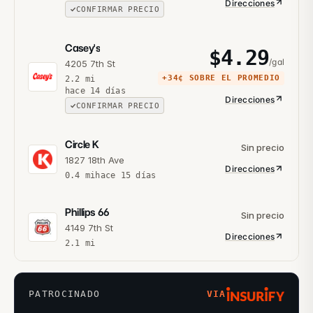
Direcciones
CONFIRMAR PRECIO
Casey's
$
4.29
/gal
4205 7th St
+
34¢
SOBRE EL PROMEDIO
2.2
mi
hace 14 días
Direcciones
CONFIRMAR PRECIO
Circle K
Sin precio
1827 18th Ave
Direcciones
0.4
mi
hace 15 días
Phillips 66
Sin precio
4149 7th St
Direcciones
2.1
mi
PATROCINADO
VIA