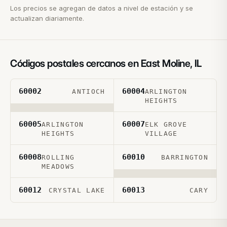
Los precios se agregan de datos a nivel de estación y se
actualizan diariamente.
Códigos postales cercanos en
East Moline
,
IL
60002
60004
ANTIOCH
ARLINGTON
HEIGHTS
60005
60007
ARLINGTON
ELK GROVE
HEIGHTS
VILLAGE
60008
60010
ROLLING
BARRINGTON
MEADOWS
60012
60013
CRYSTAL LAKE
CARY