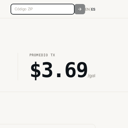
Código postal de 5 dígitos
EN
|
ES
PROMEDIO
TX
$
3.69
/gal