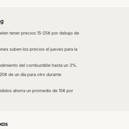
ng
len tener precios 15-25¢ por debajo de
ones suben los precios el jueves para la
endimiento del combustible hasta un 3%.
0¢ de un día para otro durante
ididos ahorra un promedio de 10¢ por
xas