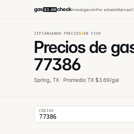
gas
check
Investigación
Por estado
Marcas
C
$3.69
ZIP
CARGANDO PRECIOS
EN VIVO
Precios de ga
77386
Spring
,
TX
· Promedio TX $3.69/gal
Código postal de 5 dígitos
CÓDIGO
Estaciones cercanas