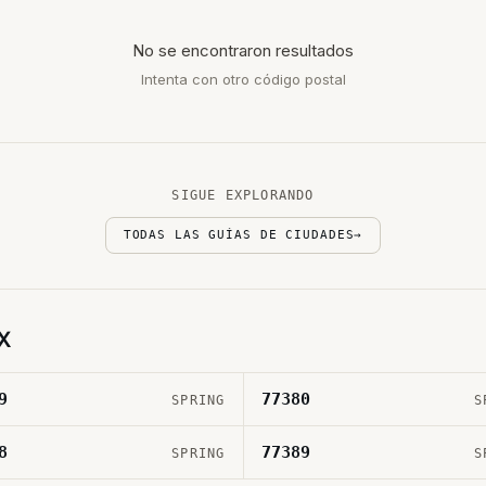
No se encontraron resultados
Intenta con otro código postal
SIGUE EXPLORANDO
TODAS LAS GUÍAS DE CIUDADES
→
X
9
77380
SPRING
S
8
77389
SPRING
S