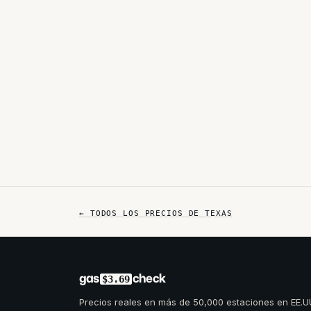
← TODOS LOS PRECIOS DE
TEXAS
gas
check
$3.69
Precios reales en más de 50,000 estaciones en EE.U