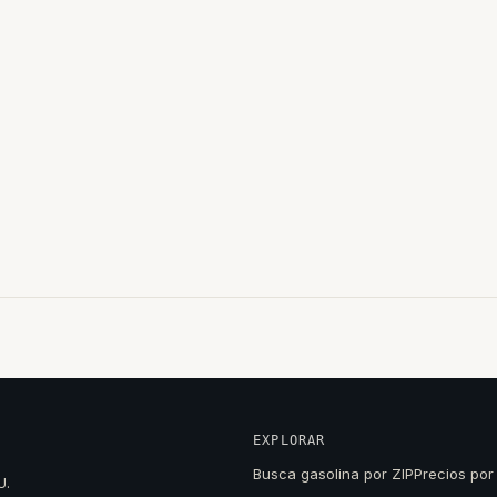
EXPLORAR
Busca gasolina por ZIP
Precios por
U.