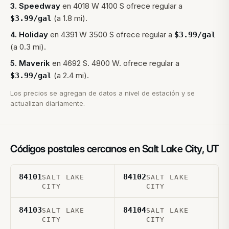
3
.
Speedway
en
4018 W 4100 S
ofrece regular a
(a 1.8 mi).
$
3.99
/gal
4
.
Holiday
en
4391 W 3500 S
ofrece regular a
$
3.99
/gal
(a 0.3 mi).
5
.
Maverik
en
4692 S. 4800 W.
ofrece regular a
(a 2.4 mi).
$
3.99
/gal
Los precios se agregan de datos a nivel de estación y se
actualizan diariamente.
Códigos postales cercanos en
Salt Lake City
,
UT
84101
84102
SALT LAKE
SALT LAKE
CITY
CITY
84103
84104
SALT LAKE
SALT LAKE
CITY
CITY