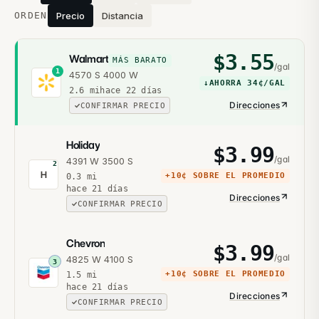
ORDEN
Precio
Distancia
$
3.55
Walmart
MÁS BARATO
/gal
1
4570 S 4000 W
↓
AHORRA
34¢
/GAL
2.6
mi
hace 22 días
Direcciones
CONFIRMAR PRECIO
Holiday
$
3.99
/gal
4391 W 3500 S
2
H
+
10¢
SOBRE EL PROMEDIO
0.3
mi
hace 21 días
Direcciones
CONFIRMAR PRECIO
Chevron
$
3.99
/gal
4825 W 4100 S
3
+
10¢
SOBRE EL PROMEDIO
1.5
mi
hace 21 días
Direcciones
CONFIRMAR PRECIO