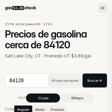
gas
check
$3.89
ZIP
EN VIVO
6
estaciones
Precios de gasolina
cerca de
84120
Salt Lake City
,
UT
· Promedio UT $3.89/gal
Código postal de 5 dígitos
Usar ubicación
Buscar
Lista
Mapa
VISTA
Estaciones cercanas
TIPO
Regular
Medio
Premium