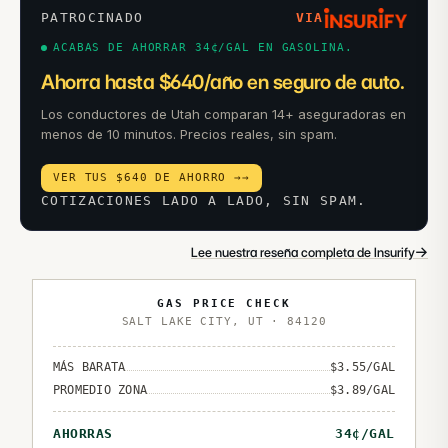
PATROCINADO
VIA
ACABAS DE AHORRAR 34¢/GAL EN GASOLINA.
Ahorra hasta $640/año en seguro de auto.
Los conductores de Utah comparan 14+ aseguradoras en
menos de 10 minutos. Precios reales, sin spam.
VER TUS $640 DE AHORRO →
→
COTIZACIONES LADO A LADO, SIN SPAM.
→
Lee nuestra reseña completa de Insurify
GAS PRICE CHECK
SALT LAKE CITY
,
UT
·
84120
MÁS BARATA
$
3.55
/GAL
PROMEDIO ZONA
$
3.89
/GAL
AHORRAS
34
¢/GAL