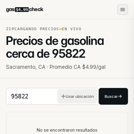
gas
check
$4.99
ZIP
CARGANDO PRECIOS
EN VIVO
Precios de gasolina
cerca de
95822
Sacramento
,
CA
· Promedio CA $4.99/gal
Código postal de 5 dígitos
Usar ubicación
Buscar
Estaciones cercanas
No se encontraron resultados