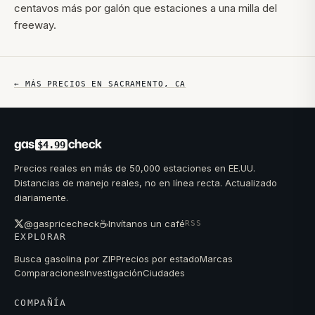
centavos más por galón que estaciones a una milla del
freeway.
← MÁS PRECIOS EN
SACRAMENTO
,
CA
gas
check
$4.99
Precios reales en más de 50,000 estaciones en EE.UU.
Distancias de manejo reales, no en línea recta. Actualizado
diariamente.
☕
@gaspricecheck
Invítanos un café
RSS
EXPLORAR
Busca gasolina por ZIP
Precios por estado
Marcas
Comparaciones
Investigación
Ciudades
COMPAÑÍA