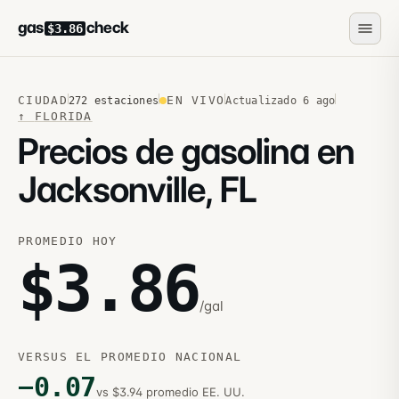
gas
check
$3.86
CIUDAD
EN VIVO
272
estaciones
Actualizado
6 ago
↑
FLORIDA
Precios de gasolina en
Jacksonville, FL
PROMEDIO HOY
$
3.86
/gal
VERSUS EL PROMEDIO NACIONAL
−
0.07
vs $3.94 promedio EE. UU.