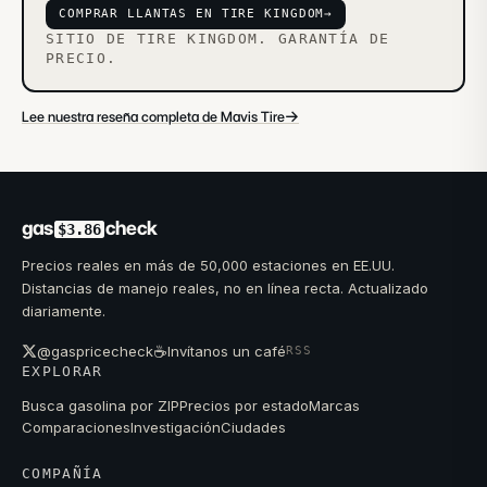
COMPRAR LLANTAS EN TIRE KINGDOM
→
SITIO DE TIRE KINGDOM. GARANTÍA DE
PRECIO.
→
Lee nuestra reseña completa de Mavis Tire
gas
check
$3.86
Precios reales en más de 50,000 estaciones en EE.UU.
Distancias de manejo reales, no en línea recta. Actualizado
diariamente.
☕
@gaspricecheck
Invítanos un café
RSS
EXPLORAR
Busca gasolina por ZIP
Precios por estado
Marcas
Comparaciones
Investigación
Ciudades
COMPAÑÍA