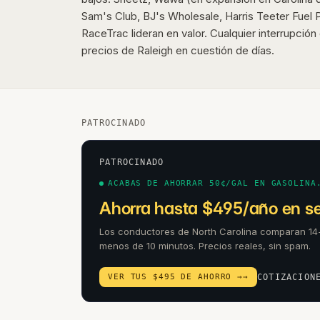
Sam's Club, BJ's Wholesale, Harris Teeter Fuel P
RaceTrac lideran en valor. Cualquier interrupción
precios de Raleigh en cuestión de días.
PATROCINADO
PATROCINADO
ACABAS DE AHORRAR 50¢/GAL EN GASOLINA
Ahorra hasta $495/año en se
Los conductores de North Carolina comparan 1
menos de 10 minutos. Precios reales, sin spam.
VER TUS $495 DE AHORRO →
→
COTIZACION