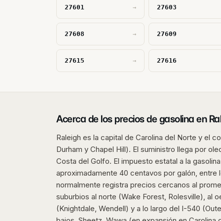
27601
27603
→
27608
27609
→
27615
27616
→
Acerca de los precios de gasolina en Ra
Raleigh es la capital de Carolina del Norte y el 
Durham y Chapel Hill). El suministro llega por ol
Costa del Golfo. El impuesto estatal a la gasolin
aproximadamente 40 centavos por galón, entre lo
normalmente registra precios cercanos al prome
suburbios al norte (Wake Forest, Rolesville), al o
(Knightdale, Wendell) y a lo largo del I-540 (Ou
bajos. Sheetz, Wawa (en expansión en Carolina d