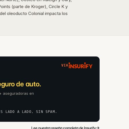
oints (parte de Kroger), Circle K y
 del oleoducto Colonial impacta los
VIA
.
guro de auto.
4+ aseguradoras en
ES LADO A LADO, SIN SPAM.
→
Lee nuestra reseña completa de Insurify