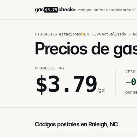
gas
check
Investigación
Por estado
Marcas
C
$3.79
CIUDAD
136
estaciones
EN VIVO
Actualizado
6 a
Precios de ga
PROMEDIO HOY
VERS
$
3.79
−
0
/gal
por d
Códigos postales en Raleigh, NC