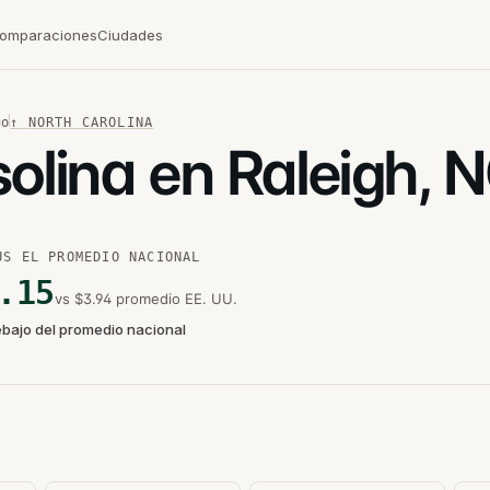
omparaciones
Ciudades
go
↑
NORTH CAROLINA
solina en Raleigh, 
US EL PROMEDIO NACIONAL
.15
vs $3.94 promedio EE. UU.
ebajo del promedio nacional