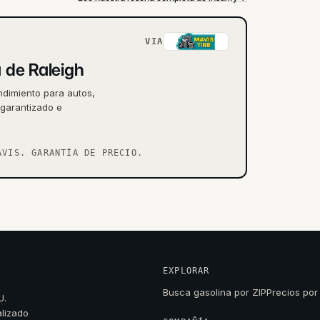
VIA
a de Raleigh
endimiento para autos,
 garantizado e
AVIS. GARANTÍA DE PRECIO.
EXPLORAR
Busca gasolina por ZIP
Precios por
U.
alizado