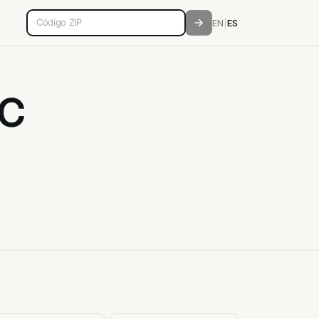
Código postal de 5 dígitos
EN
|
ES
NC