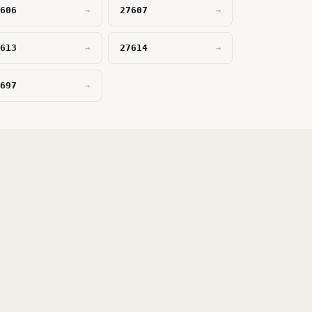
7606
27607
→
→
7613
27614
→
→
7697
→