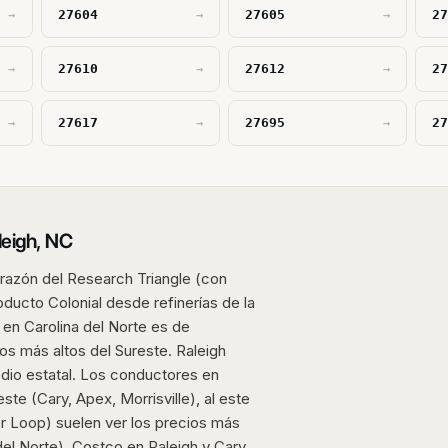
27604
27605
2
→
→
→
27610
27612
2
→
→
→
27617
27695
2
→
→
→
leigh, NC
corazón del Research Triangle (con
eoducto Colonial desde refinerías de la
a en Carolina del Norte es de
s más altos del Sureste. Raleigh
dio estatal. Los conductores en
este (Cary, Apex, Morrisville), al este
ter Loop) suelen ver los precios más
el Norte), Costco en Raleigh y Cary,