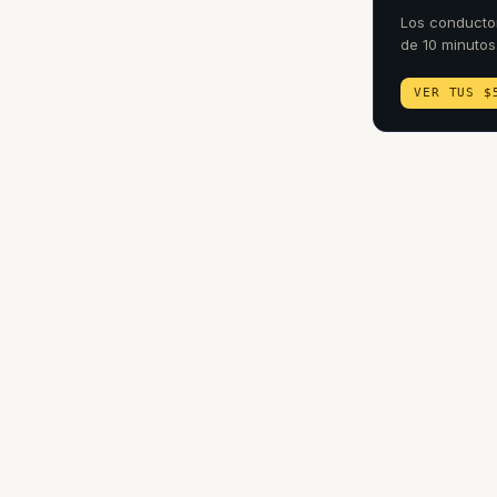
Los conducto
de 10 minutos
VER TUS $