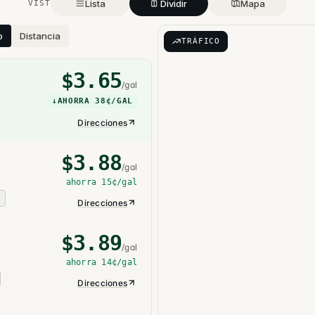
Lista
Dividir
Mapa
VISTA
o
Distancia
TRÁFICO
$
3.65
/gal
↓
AHORRA
38¢
/GAL
Direcciones
$
3.88
/gal
ahorra
15¢
/gal
O
Direcciones
$
3.89
/gal
ahorra
14¢
/gal
Direcciones