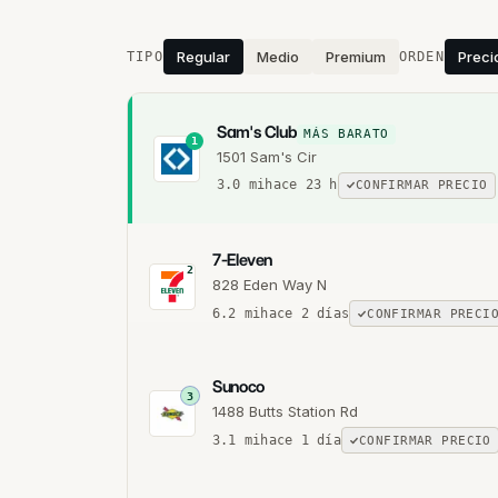
Estaciones cercanas
Regular
Medio
Premium
Preci
TIPO
ORDEN
Sam's Club
MÁS BARATO
1
1501 Sam's Cir
3.0
mi
hace 23 h
CONFIRMAR PRECIO
7-Eleven
2
828 Eden Way N
6.2
mi
hace 2 días
CONFIRMAR PRECI
Sunoco
3
1488 Butts Station Rd
3.1
mi
hace 1 día
CONFIRMAR PRECIO