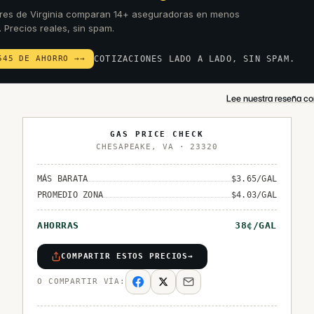
res de Virginia comparan 14+ aseguradoras en menos
. Precios reales, sin spam.
545 DE AHORRO →
→
COTIZACIONES LADO A LADO, SIN SPAM.
Lee nuestra reseña co
GAS PRICE CHECK
CHESAPEAKE
,
VA
·
23320
MÁS BARATA
$
3.65
/GAL
PROMEDIO ZONA
$
4.03
/GAL
AHORRAS
38
¢/GAL
COMPARTIR ESTOS PRECIOS
→
O COMPARTIR VÍA: