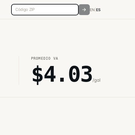
Código postal de 5 dígitos
EN
|
ES
PROMEDIO
VA
$
4.03
/gal