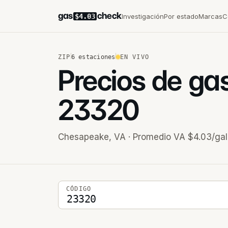
gas
check
Investigación
Por estado
Marcas
C
$4.03
ZIP
6
estaciones
EN VIVO
Precios de ga
23320
Chesapeake
,
VA
· Promedio VA $4.03/gal
Código postal de 5 dígitos
CÓDIGO