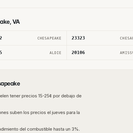
ake
,
VA
2
23323
CHESAPEAKE
CHESA
5
20106
ALDIE
AMISS
sapeake
len tener precios 15-25¢ por debajo de
ones suben los precios el jueves para la
endimiento del combustible hasta un 3%.