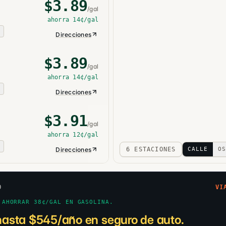
$
3.89
/gal
ahorra
14¢
/gal
O
Direcciones
$
3.89
/gal
ahorra
14¢
/gal
O
Direcciones
$
3.91
/gal
ahorra
12¢
/gal
O
Direcciones
6 ESTACIONES
CALLE
OS
O
VI
 AHORRAR 38¢/GAL EN GASOLINA.
hasta $545/año en seguro de auto.