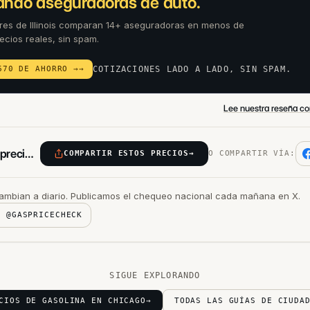
ndo aseguradoras de auto.
res de Illinois comparan 14+ aseguradoras en menos de
recios reales, sin spam.
670 DE AHORRO →
→
COTIZACIONES LADO A LADO, SIN SPAM.
Lee nuestra reseña co
Envía estos precios a un amigo
COMPARTIR ESTOS PRECIOS
→
O COMPARTIR VÍA:
ambian a diario. Publicamos el chequeo nacional cada mañana en X.
A @GASPRICECHECK
SIGUE EXPLORANDO
CIOS DE GASOLINA EN CHICAGO
→
TODAS LAS GUÍAS DE CIUDA