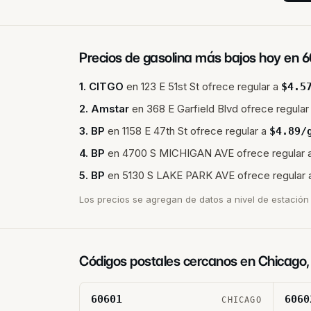
Precios de gasolina más bajos hoy en
6
1
.
CITGO
en
123 E 51st St
ofrece regular a
$
4.5
2
.
Amstar
en
368 E Garfield Blvd
ofrece regular
3
.
BP
en
1158 E 47th St
ofrece regular a
$
4.89
/
4
.
BP
en
4700 S MICHIGAN AVE
ofrece regular 
5
.
BP
en
5130 S LAKE PARK AVE
ofrece regular 
Los precios se agregan de datos a nivel de estación 
Códigos postales cercanos en
Chicago
60601
6060
CHICAGO