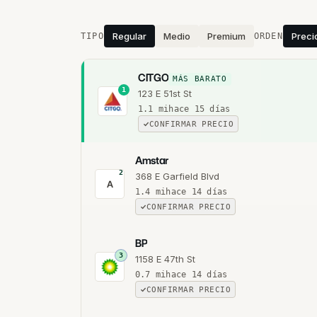
Estaciones cercanas
Regular
Medio
Premium
Preci
TIPO
ORDEN
CITGO
MÁS BARATO
1
123 E 51st St
1.1
mi
hace 15 días
CONFIRMAR PRECIO
Amstar
2
368 E Garfield Blvd
A
1.4
mi
hace 14 días
CONFIRMAR PRECIO
BP
3
1158 E 47th St
0.7
mi
hace 14 días
CONFIRMAR PRECIO