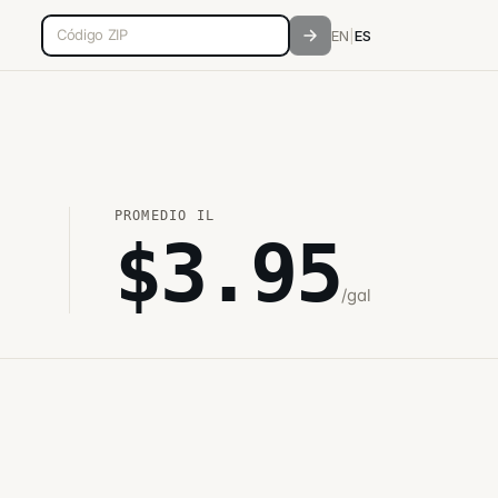
Código postal de 5 dígitos
EN
|
ES
PROMEDIO
IL
$
3.95
/gal