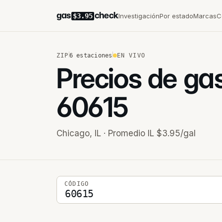
gas
check
Investigación
Por estado
Marcas
C
$3.95
ZIP
6
estaciones
EN VIVO
Precios de ga
60615
Chicago
,
IL
· Promedio IL $3.95/gal
Código postal de 5 dígitos
CÓDIGO