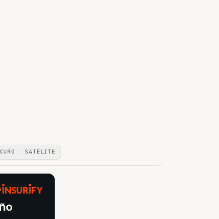
CURO
SATÉLITE
A
año