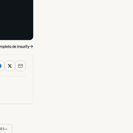
→
mpleta de Insurify
DES
→