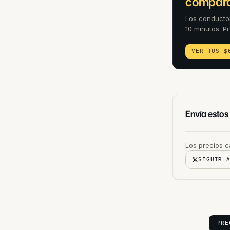
compara
Los conducto
10 minutos. P
VER TUS $
Los precios c
SEGUIR 
PRE