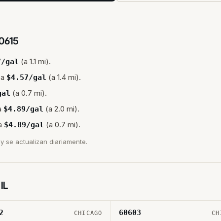
0615
(a 1.1 mi).
7
/gal
 a
(a 1.4 mi).
$
4.57
/gal
(a 0.7 mi).
gal
a
(a 2.0 mi).
$
4.89
/gal
a
(a 0.7 mi).
$
4.89
/gal
y se actualizan diariamente.
,
IL
2
60603
CHICAGO
CH