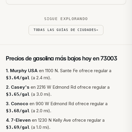
SIGUE EXPLORANDO
TODAS LAS GUÍAS DE CIUDADES
→
Precios de gasolina más bajos hoy en
73003
1
.
Murphy USA
en
1100 N. Sante Fe
ofrece regular a
(a 2.4 mi).
$
3.64
/gal
2
.
Casey's
en
2216 W Edmond Rd
ofrece regular a
(a 3.0 mi).
$
3.65
/gal
3
.
Conoco
en
900 W Edmond Rd
ofrece regular a
(a 2.0 mi).
$
3.68
/gal
4
.
7-Eleven
en
1230 N Kelly Ave
ofrece regular a
(a 1.0 mi).
$
3.69
/gal