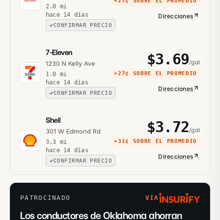
+
27¢
SOBRE EL PROMEDIO
2.0
mi
hace 14 días
Direcciones
CONFIRMAR PRECIO
7-Eleven
$
3.69
/gal
1230 N Kelly Ave
+
27¢
SOBRE EL PROMEDIO
1.0
mi
hace 14 días
Direcciones
CONFIRMAR PRECIO
Shell
$
3.72
/gal
301 W Edmond Rd
+
31¢
SOBRE EL PROMEDIO
3.3
mi
hace 14 días
Direcciones
CONFIRMAR PRECIO
PATROCINADO
VIA
Los conductores de Oklahoma ahorran