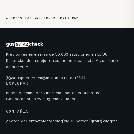
← TODOS LOS PRECIOS DE
OKLAHOMA
gas
check
$3.42
Precios reales en más de 50,000 estaciones en EE.UU.
Distancias de manejo reales, no en línea recta. Actualizado
diariamente.
☕
@gaspricecheck
Invítanos un café
RSS
EXPLORAR
Busca gasolina por ZIP
Precios por estado
Marcas
Comparaciones
Investigación
Ciudades
COMPAÑÍA
Acerca de
Contacto
Metodología
MCP server (gratis)
Widgets