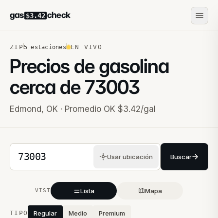
gas
check
$3.42
ZIP
EN VIVO
5
estaciones
Precios de gasolina
cerca de
73003
Edmond
,
OK
· Promedio OK $3.42/gal
Código postal de 5 dígitos
Usar ubicación
Buscar
Lista
Mapa
VISTA
Estaciones cercanas
TIPO
Regular
Medio
Premium