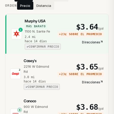
ORDEN
Precio
Distancia
Murphy USA
$
3.64
MÁS BARATO
/gal
1
1100 N. Sante Fe
+
23¢
SOBRE EL PROMEDIO
2.4
mi
hace 14 días
Direcciones
CONFIRMAR PRECIO
Casey's
$
3.65
2216 W Edmond
/gal
2
Rd
+
23¢
SOBRE EL PROMEDIO
3.0
mi
hace 14 días
Direcciones
CONFIRMAR PRECIO
Conoco
$
3.68
900 W Edmond
/gal
3
Rd