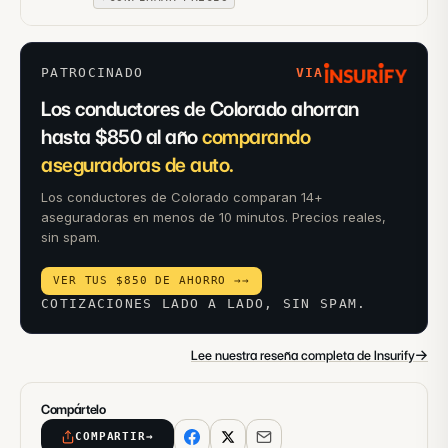
PATROCINADO
VIA
Los conductores de Colorado ahorran
hasta $850 al año
comparando
aseguradoras de auto.
Los conductores de Colorado comparan 14+
aseguradoras en menos de 10 minutos. Precios reales,
sin spam.
VER TUS $850 DE AHORRO →
→
COTIZACIONES LADO A LADO, SIN SPAM.
→
Lee nuestra reseña completa de Insurify
Compártelo
COMPARTIR
→