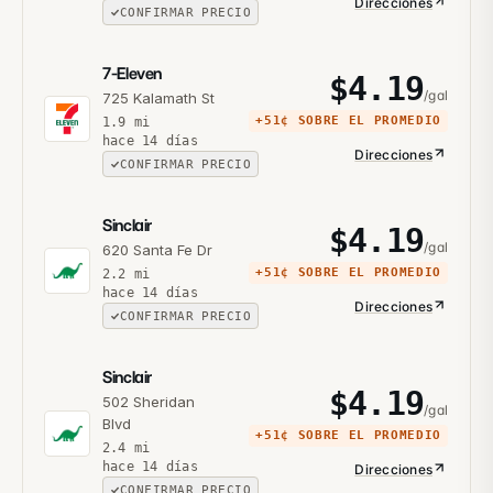
Direcciones
CONFIRMAR PRECIO
7-Eleven
$
4.19
/gal
725 Kalamath St
+
51¢
SOBRE EL PROMEDIO
1.9
mi
hace 14 días
Direcciones
CONFIRMAR PRECIO
Sinclair
$
4.19
/gal
620 Santa Fe Dr
+
51¢
SOBRE EL PROMEDIO
2.2
mi
hace 14 días
Direcciones
CONFIRMAR PRECIO
Sinclair
$
4.19
502 Sheridan
/gal
Blvd
+
51¢
SOBRE EL PROMEDIO
2.4
mi
hace 14 días
Direcciones
CONFIRMAR PRECIO