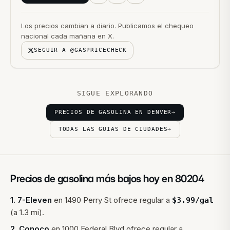
Los precios cambian a diario. Publicamos el chequeo
nacional cada mañana en X.
SEGUIR A @GASPRICECHECK
SIGUE EXPLORANDO
PRECIOS DE GASOLINA EN DENVER
→
TODAS LAS GUÍAS DE CIUDADES
→
Precios de gasolina más bajos hoy en
80204
1
.
7-Eleven
en
1490 Perry St
ofrece regular a
$
3.99
/gal
(a 1.3 mi).
2
.
Conoco
en
1000 Federal Blvd
ofrece regular a