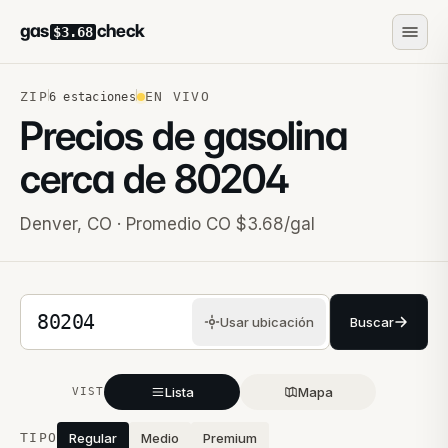
gas
check
$3.68
ZIP
EN VIVO
6
estaciones
Precios de gasolina
cerca de
80204
Denver
,
CO
· Promedio CO $3.68/gal
Código postal de 5 dígitos
Usar ubicación
Buscar
Lista
Mapa
VISTA
Estaciones cercanas
TIPO
Regular
Medio
Premium