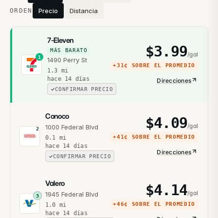
ORDEN
Precio
Distancia
7-Eleven
$
3.99
MÁS BARATO
/gal
1
1490 Perry St
+
31¢
SOBRE EL PROMEDIO
1.3
mi
hace 14 días
Direcciones
CONFIRMAR PRECIO
Conoco
$
4.09
/gal
1000 Federal Blvd
2
+
41¢
SOBRE EL PROMEDIO
0.1
mi
hace 14 días
Direcciones
CONFIRMAR PRECIO
Valero
$
4.14
/gal
1945 Federal Blvd
3
+
46¢
SOBRE EL PROMEDIO
1.0
mi
hace 14 días