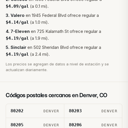
(a 0.1 mi).
$
4.09
/gal
3
.
Valero
en
1945 Federal Blvd
ofrece regular a
(a 1.0 mi).
$
4.14
/gal
4
.
7-Eleven
en
725 Kalamath St
ofrece regular a
(a 1.9 mi).
$
4.19
/gal
5
.
Sinclair
en
502 Sheridan Blvd
ofrece regular a
(a 2.4 mi).
$
4.19
/gal
Los precios se agregan de datos a nivel de estación y se
actualizan diariamente.
Códigos postales cercanos en
Denver
,
CO
80202
80203
DENVER
DENVER
80205
80206
DENVER
DENVER