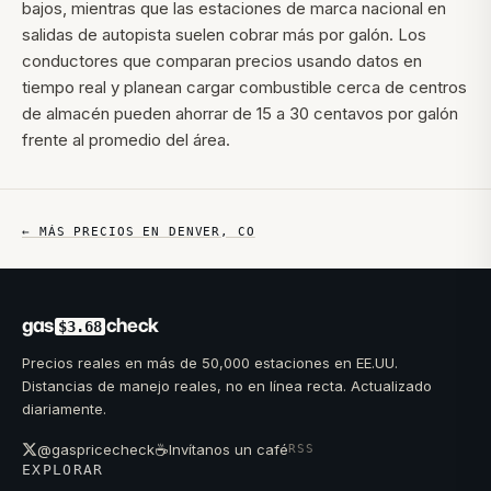
bajos, mientras que las estaciones de marca nacional en
salidas de autopista suelen cobrar más por galón. Los
conductores que comparan precios usando datos en
tiempo real y planean cargar combustible cerca de centros
de almacén pueden ahorrar de 15 a 30 centavos por galón
frente al promedio del área.
← MÁS PRECIOS EN
DENVER
,
CO
gas
check
$3.68
Precios reales en más de 50,000 estaciones en EE.UU.
Distancias de manejo reales, no en línea recta. Actualizado
diariamente.
☕
@gaspricecheck
Invítanos un café
RSS
EXPLORAR