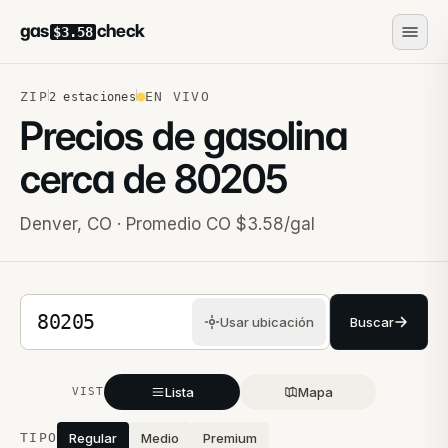
gas
check
$3.58
ZIP
EN VIVO
2
estaciones
Precios de gasolina
cerca de
80205
Denver
,
CO
· Promedio CO $3.58/gal
Código postal de 5 dígitos
Usar ubicación
Buscar
Lista
Mapa
VISTA
Estaciones cercanas
TIPO
Regular
Medio
Premium