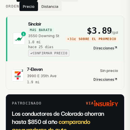
ORDEN
Precio
Distancia
Sinclair
$
3.89
MÁS BARATO
/gal
1
3550 Downing St
+
31¢
SOBRE EL PROMEDIO
1.0
mi
hace 25 días
Direcciones
CONFIRMAR PRECIO
7-Eleven
Sin precio
2
3990 E 35th Ave
Direcciones
1.9
mi
PATROCINADO
VIA
Los conductores de Colorado ahorran
hasta $850 al año
comparando