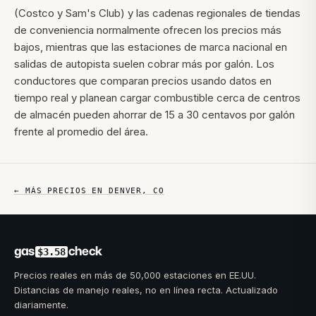
(Costco y Sam's Club) y las cadenas regionales de tiendas
de conveniencia normalmente ofrecen los precios más
bajos, mientras que las estaciones de marca nacional en
salidas de autopista suelen cobrar más por galón. Los
conductores que comparan precios usando datos en
tiempo real y planean cargar combustible cerca de centros
de almacén pueden ahorrar de 15 a 30 centavos por galón
frente al promedio del área.
← MÁS PRECIOS EN
DENVER
,
CO
gas
check
$3.58
Precios reales en más de 50,000 estaciones en EE.UU.
Distancias de manejo reales, no en línea recta. Actualizado
diariamente.