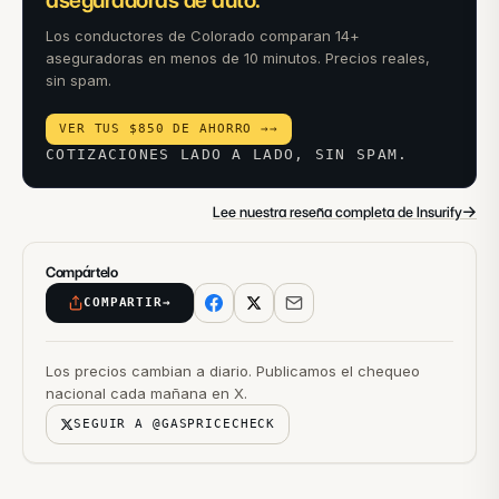
aseguradoras de auto.
Los conductores de Colorado comparan 14+
aseguradoras en menos de 10 minutos. Precios reales,
sin spam.
VER TUS $850 DE AHORRO →
→
COTIZACIONES LADO A LADO, SIN SPAM.
→
Lee nuestra reseña completa de Insurify
Compártelo
COMPARTIR
→
Los precios cambian a diario. Publicamos el chequeo
nacional cada mañana en X.
SEGUIR A @GASPRICECHECK