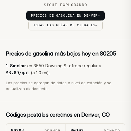
SIGUE EXPLORANDO
PRECIOS DE GASOLINA EN DENVER
→
TODAS LAS GUÍAS DE CIUDADES
→
Precios de gasolina más bajos hoy en
80205
1
.
Sinclair
en
3550 Downing St
ofrece regular a
(a 1.0 mi).
$
3.89
/gal
Los precios se agregan de datos a nivel de estación y se
actualizan diariamente.
Códigos postales cercanos en
Denver
,
CO
80202
80203
DENVER
DENVER