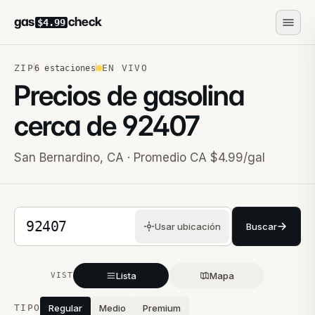
gas
check
$4.99
ZIP
EN VIVO
6
estaciones
Precios de gasolina
cerca de
92407
San Bernardino
,
CA
· Promedio CA $4.99/gal
Código postal de 5 dígitos
Usar ubicación
Buscar
Lista
Mapa
VISTA
Estaciones cercanas
TIPO
Regular
Medio
Premium