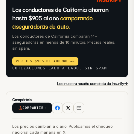
Los conductores de California ahorran
hasta $905 al año
comparando
aseguradoras de auto.
Los conductores de California comparan 14+
aseguradoras en menos de 10 minutos. Precios reales,
sin spam.
VER TUS $905 DE AHORRO →
→
COTIZACIONES LADO A LADO, SIN SPAM.
→
Lee nuestra reseña completa de Insurify
Compártelo
COMPARTIR
→
Los precios cambian a diario. Publicamos el chequeo
nacional cada mañana en X.