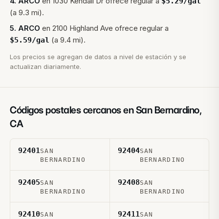
4
.
ARCO
en
1030 Kendall Dr
ofrece regular a
$
5.29
/gal
(a 9.3 mi).
5
.
ARCO
en
2100 Highland Ave
ofrece regular a
(a 9.4 mi).
$
5.59
/gal
Los precios se agregan de datos a nivel de estación y se
actualizan diariamente.
Códigos postales cercanos en
San Bernardino
,
CA
92401
92404
SAN
SAN
BERNARDINO
BERNARDINO
92405
92408
SAN
SAN
BERNARDINO
BERNARDINO
92410
92411
SAN
SAN