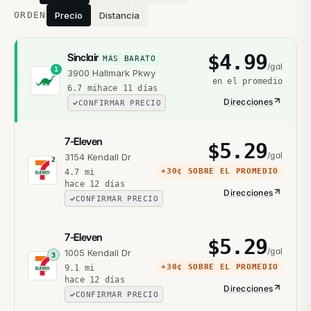
ORDEN
Precio
Distancia
$
4.99
Sinclair
MÁS BARATO
/gal
1
3900 Hallmark Pkwy
en el promedio
6.7
mi
hace 11 días
Direcciones
CONFIRMAR PRECIO
7-Eleven
$
5.29
/gal
3154 Kendall Dr
2
+
30¢
SOBRE EL PROMEDIO
4.7
mi
hace 12 días
Direcciones
CONFIRMAR PRECIO
7-Eleven
$
5.29
/gal
1005 Kendall Dr
3
+
30¢
SOBRE EL PROMEDIO
9.1
mi
hace 12 días
Direcciones
CONFIRMAR PRECIO