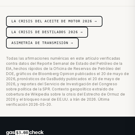
LA CRISIS DEL ACEITE DE MOTOR 2026 →
LA CRISIS DE DESTILADOS 2026 →
ASIMETRÍA DE TRANSMISIÓN →
Todas las afirmaciones numéricas en este artículo verificadas
contra datos del Reporte Semanal de Estado del Petróleo de la
EIA, hechos rápidos de la Oficina de Reservas de Petróleo del
DOE, gráficos de Bloomberg Opinion publicados el 20 de mayo de
2026, pronósticos de GasBuddy publicados el 20 de mayo de
2026, y reportes del Servicio de Investigación del Congreso
sobre política de la SPR. Contexto geopolítico extraído de
cobertura de Wikipedia sobre la crisis del Estrecho de Ormuz de
2026 y el bloqueo naval de EE.UU. a Irán de 2026. Última
verificación 2026-05-20.
gas
check
$3.08