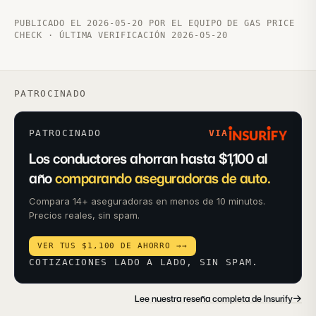
PUBLICADO EL 2026-05-20 POR EL EQUIPO DE GAS PRICE
CHECK · ÚLTIMA VERIFICACIÓN 2026-05-20
PATROCINADO
PATROCINADO
VIA
Los conductores ahorran hasta $1,100 al
año
comparando aseguradoras de auto.
Compara 14+ aseguradoras en menos de 10 minutos.
Precios reales, sin spam.
VER TUS $1,100 DE AHORRO →
→
COTIZACIONES LADO A LADO, SIN SPAM.
→
Lee nuestra reseña completa de Insurify