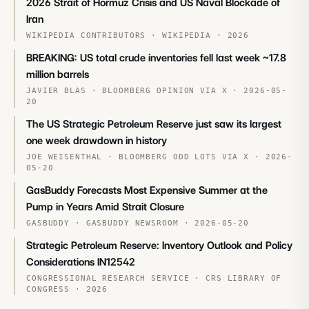
2026 Strait of Hormuz Crisis and US Naval Blockade of
Iran
WIKIPEDIA CONTRIBUTORS
·
WIKIPEDIA
·
2026
BREAKING: US total crude inventories fell last week ~17.8
million barrels
JAVIER BLAS
·
BLOOMBERG OPINION VIA X
·
2026-05-
20
The US Strategic Petroleum Reserve just saw its largest
one week drawdown in history
JOE WEISENTHAL
·
BLOOMBERG ODD LOTS VIA X
·
2026-
05-20
GasBuddy Forecasts Most Expensive Summer at the
Pump in Years Amid Strait Closure
GASBUDDY
·
GASBUDDY NEWSROOM
·
2026-05-20
Strategic Petroleum Reserve: Inventory Outlook and Policy
Considerations IN12542
CONGRESSIONAL RESEARCH SERVICE
·
CRS LIBRARY OF
CONGRESS
·
2026