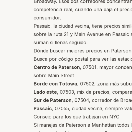
Broadway. Esos dos corredores concentran 
competencia real, cuando una baja el preci
consumidor.
Passaic, la ciudad vecina, tiene precios sim
sobre la ruta 21 y Main Avenue en Passaic 
suman si llenas seguido.
Dónde buscar mejores precios en Paterson
Busca por código postal para ver las estaci
Centro de Paterson
,
07501
, mayor concen
sobre Main Street
Borde con Totowa
,
07502
, zona más subu
Lado este
,
07503
, mix de precios, compara
Sur de Paterson
,
07504
, corredor de Bro
Passaic
,
07055
, ciudad vecina, siempre va
Consejo para los que trabajan en NYC
Si manejas de Paterson a Manhattan todos los