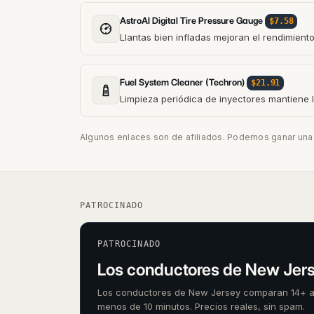
AstroAI Digital Tire Pressure Gauge
$7.58
Llantas bien infladas mejoran el rendimient
Fuel System Cleaner (Techron)
$21.91
Limpieza periódica de inyectores mantiene l
Algunos enlaces son de afiliados. Podemos ganar una p
PATROCINADO
PATROCINADO
Los conductores de New Jers
Los conductores de New Jersey comparan 14+ 
menos de 10 minutos. Precios reales, sin spam.