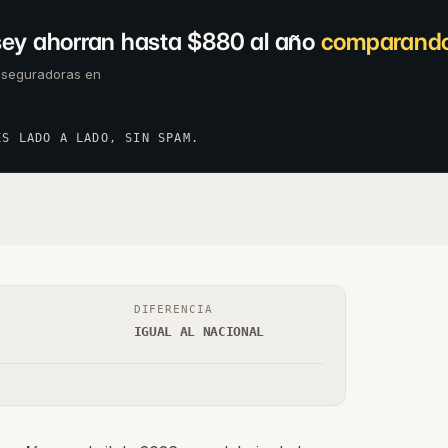
ey ahorran hasta $880 al año
comparando
aseguradoras en
ES LADO A LADO, SIN SPAM.
DIFERENCIA
IGUAL AL NACIONAL