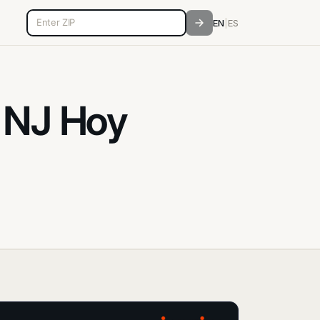
5-digit ZIP code
EN
|
ES
, NJ Hoy