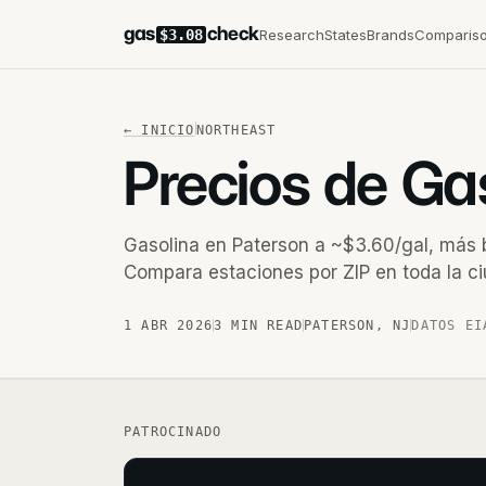
gas
check
Research
States
Brands
Comparis
$3.08
←
INICIO
NORTHEAST
Precios de Ga
Gasolina en Paterson a ~$3.60/gal, más 
Compara estaciones por ZIP en toda la ci
1 ABR 2026
3 MIN READ
PATERSON
,
NJ
DATOS EI
PATROCINADO