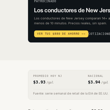
PATROCINADO
Los conductores de New Jers
Los conductores de New Jersey comparan 14+ 
menos de 10 minutos. Precios reales, sin spam.
VER TUS $880 DE AHORRO →
→
COTIZACION
PROMEDIO HOY
NJ
NACIONAL
$
3.93
$
3.94
/gal
/gal
Fuente: serie semanal de retail de la EIA de EE.UU.