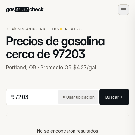
gas
check
$4.27
ZIP
CARGANDO PRECIOS
EN VIVO
Precios de gasolina
cerca de
97203
Portland
,
OR
· Promedio OR $4.27/gal
Código postal de 5 dígitos
Usar ubicación
Buscar
Estaciones cercanas
No se encontraron resultados