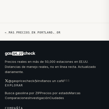
← MÁS PRECIOS EN
PORTLAND
,
OR
gas
check
$4.27
Precios reales en más de 50,000 estaciones en EE.UU.
Distancias de manejo reales, no en línea recta. Actualizado
diariamente.
☕
@gaspricecheck
Invítanos un café
RSS
EXPLORAR
Busca gasolina por ZIP
Precios por estado
Marcas
Comparaciones
Investigación
Ciudades
COMPAÑÍA