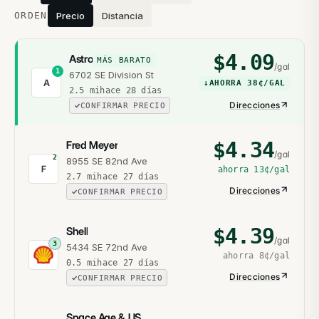
ORDEN
Precio
Distancia
$
4.09
Astro
MÁS BARATO
/gal
1
6702 SE Division St
A
↓
AHORRA
38¢
/GAL
2.5
mi
hace 28 días
Direcciones
CONFIRMAR PRECIO
$
4.34
Fred Meyer
/gal
2
8955 SE 82nd Ave
F
ahorra
13¢
/gal
2.7
mi
hace 27 días
Direcciones
CONFIRMAR PRECIO
$
4.39
Shell
/gal
3
5434 SE 72nd Ave
ahorra
8¢
/gal
0.5
mi
hace 27 días
Direcciones
CONFIRMAR PRECIO
Space Age & US Market