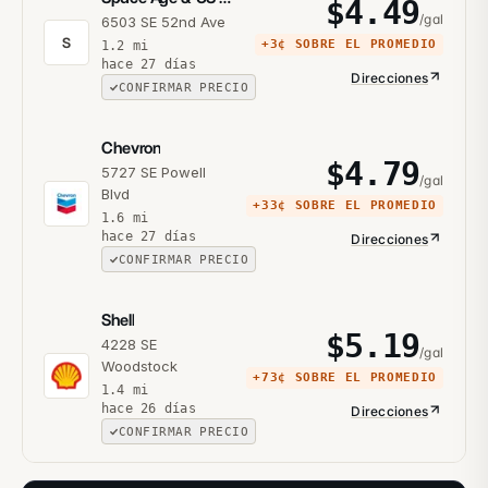
$
4.49
/gal
6503 SE 52nd Ave
S
+
3¢
SOBRE EL PROMEDIO
1.2
mi
hace 27 días
Direcciones
CONFIRMAR PRECIO
Chevron
$
4.79
5727 SE Powell
/gal
Blvd
+
33¢
SOBRE EL PROMEDIO
1.6
mi
hace 27 días
Direcciones
CONFIRMAR PRECIO
Shell
$
5.19
4228 SE
/gal
Woodstock
+
73¢
SOBRE EL PROMEDIO
1.4
mi
hace 26 días
Direcciones
CONFIRMAR PRECIO