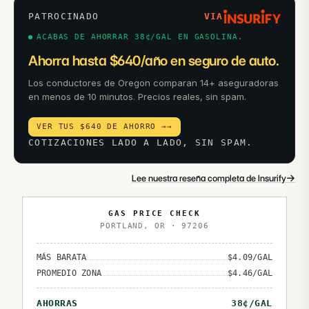
PATROCINADO
VIA
ACABAS DE AHORRAR 38¢/GAL EN GASOLINA.
Ahorra hasta $640/año en seguro de auto.
Los conductores de Oregon comparan 14+ aseguradoras
en menos de 10 minutos. Precios reales, sin spam.
VER TUS $640 DE AHORRO →
→
COTIZACIONES LADO A LADO, SIN SPAM.
→
Lee nuestra reseña completa de Insurify
GAS PRICE CHECK
PORTLAND
,
OR
·
97206
MÁS BARATA
$
4.09
/GAL
PROMEDIO ZONA
$
4.46
/GAL
AHORRAS
38
¢/GAL