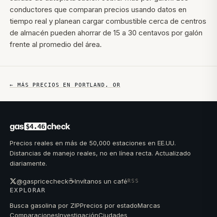
conductores que comparan precios usando datos en
tiempo real y planean cargar combustible cerca de centros
de almacén pueden ahorrar de 15 a 30 centavos por galón
frente al promedio del área.
← MÁS PRECIOS EN
PORTLAND
,
OR
gas
check
$4.46
Precios reales en más de 50,000 estaciones en EE.UU.
Distancias de manejo reales, no en línea recta. Actualizado
diariamente.
☕
@gaspricecheck
Invítanos un café
RSS
EXPLORAR
Busca gasolina por ZIP
Precios por estado
Marcas
Comparaciones
Investigación
Ciudades