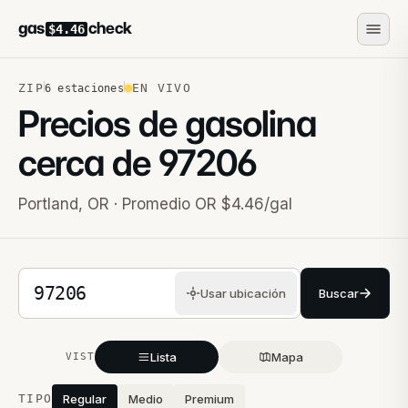
gas
check
$4.46
ZIP
EN VIVO
6
estaciones
Precios de gasolina
cerca de
97206
Portland
,
OR
· Promedio OR $4.46/gal
Código postal de 5 dígitos
Usar ubicación
Buscar
Lista
Mapa
VISTA
Estaciones cercanas
TIPO
Regular
Medio
Premium