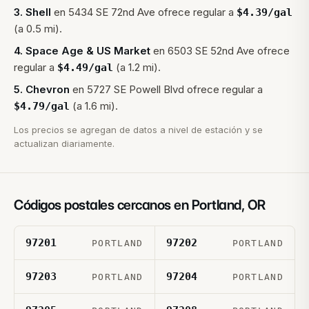
3
.
Shell
en
5434 SE 72nd Ave
ofrece regular a
$
4.39
/gal
(a 0.5 mi).
4
.
Space Age & US Market
en
6503 SE 52nd Ave
ofrece
regular a
(a 1.2 mi).
$
4.49
/gal
5
.
Chevron
en
5727 SE Powell Blvd
ofrece regular a
(a 1.6 mi).
$
4.79
/gal
Los precios se agregan de datos a nivel de estación y se
actualizan diariamente.
Códigos postales cercanos en
Portland
,
OR
97201
97202
PORTLAND
PORTLAND
97203
97204
PORTLAND
PORTLAND