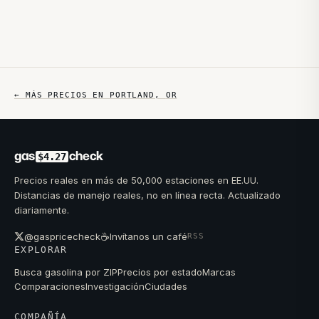
← MÁS PRECIOS EN
PORTLAND
,
OR
gas
check
$4.27
Precios reales en más de 50,000 estaciones en EE.UU.
Distancias de manejo reales, no en línea recta. Actualizado
diariamente.
☕
@gaspricecheck
Invítanos un café
RSS
EXPLORAR
Busca gasolina por ZIP
Precios por estado
Marcas
Comparaciones
Investigación
Ciudades
COMPAÑÍA