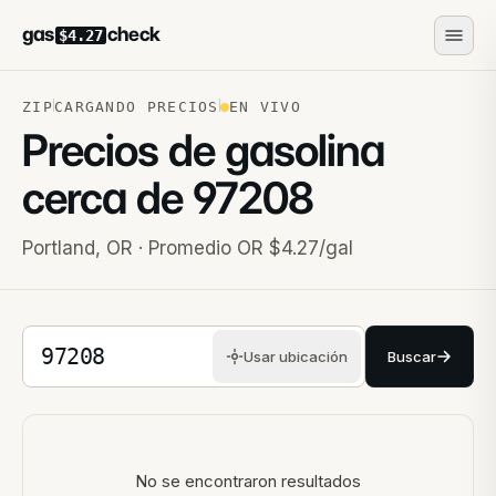
gas
check
$4.27
ZIP
CARGANDO PRECIOS
EN VIVO
Precios de gasolina
cerca de
97208
Portland
,
OR
· Promedio OR $4.27/gal
Código postal de 5 dígitos
Usar ubicación
Buscar
Estaciones cercanas
No se encontraron resultados