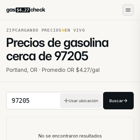
gas
check
$4.27
ZIP
CARGANDO PRECIOS
EN VIVO
Precios de gasolina
cerca de
97205
Portland
,
OR
· Promedio OR $4.27/gal
Código postal de 5 dígitos
Usar ubicación
Buscar
Estaciones cercanas
No se encontraron resultados