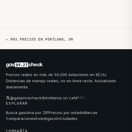
← MÁS PRECIOS EN
PORTLAND
,
OR
gas
check
$4.27
Precios reales en más de 50,000 estaciones en EE.UU.
Distancias de manejo reales, no en línea recta. Actualizado
diariamente.
☕
@gaspricecheck
Invítanos un café
RSS
EXPLORAR
Busca gasolina por ZIP
Precios por estado
Marcas
Comparaciones
Investigación
Ciudades
COMPAÑÍA