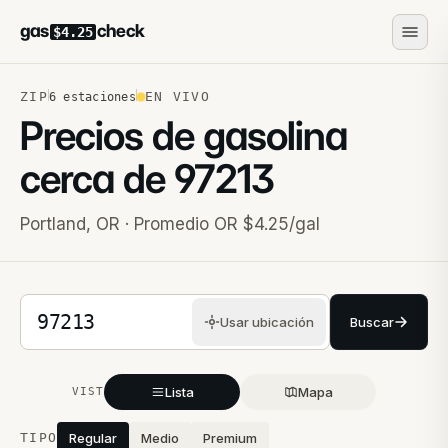
gas
check
$4.25
ZIP
EN VIVO
6
estaciones
Precios de gasolina
cerca de
97213
Portland
,
OR
· Promedio OR $4.25/gal
Código postal de 5 dígitos
Usar ubicación
Buscar
Lista
Mapa
VISTA
Estaciones cercanas
TIPO
Regular
Medio
Premium