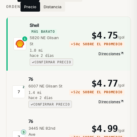
ORDEN
Precio
Distancia
Shell
MÁS BARATO
$
4.75
/gal
5820 NE Glisan
1
St
+
50¢
SOBRE EL PROMEDIO
1.0
mi
Direcciones
hace 2 días
CONFIRMAR PRECIO
76
$
4.77
/gal
6007 NE Glisan St
2
7
+
52¢
SOBRE EL PROMEDIO
1.4
mi
hace 2 días
Direcciones
CONFIRMAR PRECIO
76
$
4.99
3445 NE 82nd
/gal
3
Ave