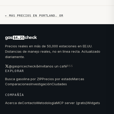
← MÁS PRECIOS EN
PORTLAND
,
OR
gas
check
$4.25
Precios reales en más de 50,000 estaciones en EE.UU.
Distancias de manejo reales, no en línea recta. Actualizado
diariamente.
☕
@gaspricecheck
Invítanos un café
RSS
EXPLORAR
Busca gasolina por ZIP
Precios por estado
Marcas
Comparaciones
Investigación
Ciudades
COMPAÑÍA
Acerca de
Contacto
Metodología
MCP server (gratis)
Widgets