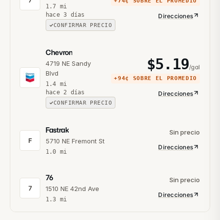
7
+
74¢
SOBRE EL PROMEDIO
1.7
mi
hace 3 días
Direcciones
CONFIRMAR PRECIO
Chevron
$
5.19
4719 NE Sandy
/gal
Blvd
+
94¢
SOBRE EL PROMEDIO
1.4
mi
hace 2 días
Direcciones
CONFIRMAR PRECIO
Fastrak
Sin precio
F
5710 NE Fremont St
Direcciones
1.0
mi
76
Sin precio
7
1510 NE 42nd Ave
Direcciones
1.3
mi